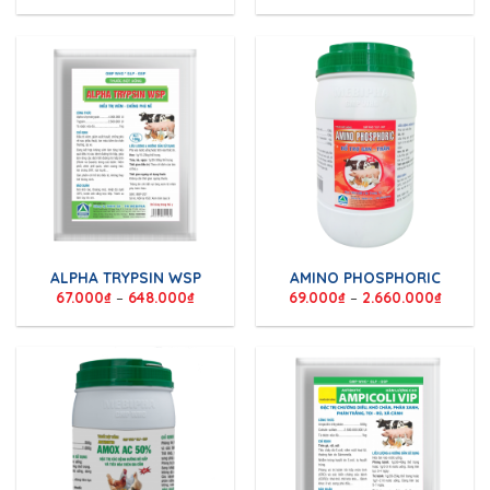
ALPHA TRYPSIN WSP
AMINO PHOSPHORIC
67.000
₫
–
648.000
₫
69.000
₫
–
2.660.000
₫