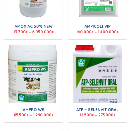
AMOX AC 50% NEW
AMPICOLI VIP
13.300
₫
–
6.050.000
₫
140.000
₫
–
1.400.000
₫
AMPRO WS
ATP – SELENVIT ORAL
65.500
₫
–
1.290.000
₫
12.500
₫
–
275.000
₫