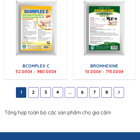
BCOMPLEX C
BROMHEXINE
52.000
₫
–
980.000
₫
10.000
₫
–
715.000
₫
1
2
3
4
…
6
7
8
Tổng hợp toàn bộ các sản phẩm cho gia cầm