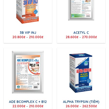
3B VIP INJ
ACETYL C
20.800
₫
–
210.000
₫
28.600
₫
–
270.000
₫
ADE BCOMPLEX C + B12
ALPHA TRYPSIN (TIÊM)
22.000
₫
–
210.000
₫
26.000
₫
–
262.500
₫