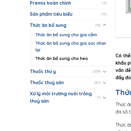
Premix hoàn chỉnh
(2)
Sản phẩm tiêu biểu
(15)
Thức ăn bổ sung
(10)
Thức ăn bổ sung cho gia cầm
Thức ăn bổ sung cho gia súc nhai
lại
Có thể
Thức ăn bổ sung cho heo
khẩu p
vấn đề
Thuốc thú y
(209)
đầy đủ
Thuốc thuỷ sản
(82)
Thức
Xử lý môi trường nuôi trồng
(1)
thuỷ sản
Thức ăn
đa số 
Thức ăn