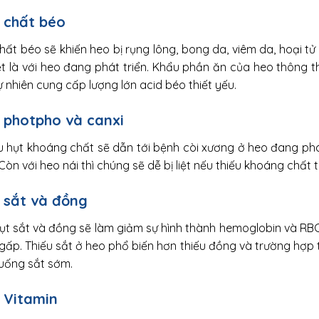
 chất béo
hất béo sẽ khiến heo bị rụng lông, bong da, viêm da, hoại tử 
ệt là với heo đang phát triển. Khẩu phần ăn của heo thông
 nhiên cung cấp lượng lớn acid béo thiết yếu.
 photpho và canxi
ếu hụt khoáng chất sẽ dẫn tới bệnh còi xương ở heo đang ph
Còn với heo nái thì chúng sẽ dễ bị liệt nếu thiếu khoáng chất
 sắt và đồng
ụt sắt và đồng sẽ làm giảm sự hình thành hemoglobin và RBC
 gấp. Thiếu sắt ở heo phổ biến hơn thiếu đồng và trường hợp
 uống sắt sớm.
 Vitamin