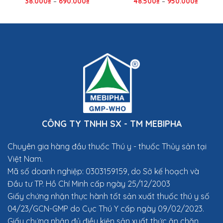
38.000
₫
–
690.000
₫
48.500
₫
–
950.000
₫
CÔNG TY TNHH SX - TM MEBIPHA
Chuyên gia hàng đầu thuốc Thú y
- thuốc Thủy sản tại
Việt Nam.
Mã số doanh nghiệp: 0303159159, do Sở kế hoạch và
Đầu tư TP. Hồ Chí Minh cấp ngày 25/12/2003
Giấy chứng nhận thực hành tốt sản xuất thuốc thú y số
04/23/GCN-GMP do Cục Thú Y cấp ngày 09/02/2023.
Giấy chứng nhận đủ điều kiện sản xuất thức ăn chăn