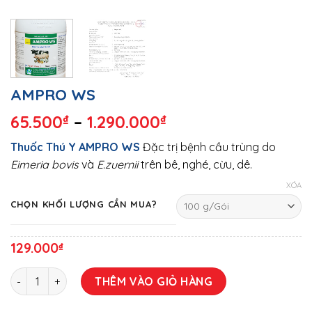
AMPRO WS
65.500
₫
–
1.290.000
₫
Thuốc Thú Y AMPRO WS
Đặc trị bệnh cầu trùng do
Eimeria bovis
và
E.zuernii
trên bê, nghé, cừu, dê.
XÓA
CHỌN KHỐI LƯỢNG CẦN MUA?
129.000
₫
AMPRO WS số lượng
THÊM VÀO GIỎ HÀNG