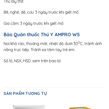
Thú lấy thịt:
Bê, nghé, dê, cừu: 3 ngày trước khi giết mổ
Gia cầm: 3 ngày trước khi giết mổ
Bảo Quản
thuốc Thú Y
AMPRO WS
0
Nơi khô ráo, thoáng mát, nhiệt độ dưới 30
C, tránh ánh
nắng trực tiếp. Tránh xa tầm tay trẻ em.
Số lô, NSX, HSD: xem trên bao bì
SẢN PHẨM TƯƠNG TỰ