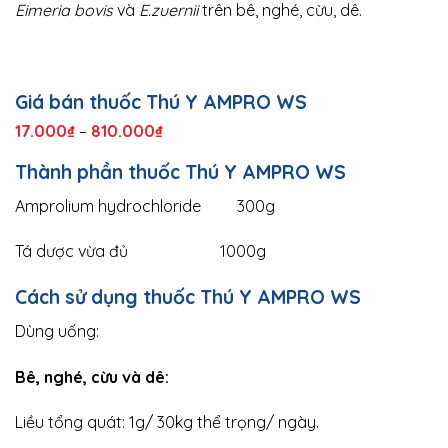
Eimeria bovis
và
E.zuernii
trên bê, nghé, cừu, dê.
Giá bán
thuốc Thú Y
AMPRO WS
17.000
₫
–
810.000
₫
Thành phần
thuốc Thú Y
AMPRO WS
Amprolium hydrochloride 300g
Tá dược vừa đủ 1000g
Cách sử dụng
thuốc Thú Y
AMPRO WS
Dùng uống:
Bê, nghé, cừu và dê:
Liều tổng quát: 1g/ 30kg thể trọng/ ngày.