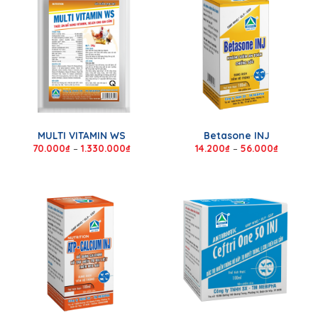
MULTI VITAMIN WS
Betasone INJ
70.000
₫
–
1.330.000
₫
14.200
₫
–
56.000
₫