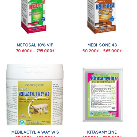
METOSAL 10% VIP
MEBI-SONE 48
70.600
₫
–
795.000
₫
50.200
₫
–
565.000
₫
MEBILACTYL 4 WAY W.S
KITASAMYCINE