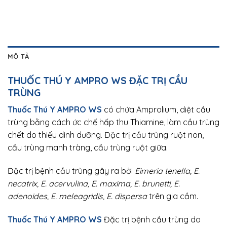
MÔ TẢ
THUỐC THÚ Y
AMPRO WS
ĐẶC TRỊ CẦU
TRÙNG
Thuốc Thú Y AMPRO WS
có chứa Amprolium, diệt cầu
trùng bằng cách ức chế hấp thu Thiamine, làm cầu trùng
chết do thiếu dinh dưỡng. Đặc trị cầu trùng ruột non,
cầu trùng manh tràng, cầu trùng ruột giữa.
Đặc trị bệnh cầu trùng gây ra bởi
Eimeria tenella, E.
necatrix, E. acervulina, E. maxima, E. brunetti, E.
adenoides, E. meleagridis, E. dispersa
trên gia cầm.
Thuốc Thú Y AMPRO WS
Đặc trị bệnh cầu trùng do