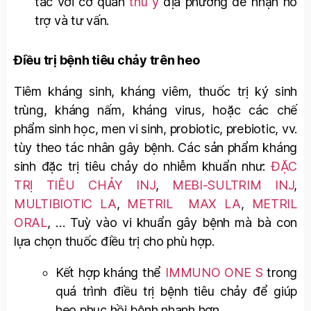
tác với cơ quan
thú y
địa phương để nhận hỗ
trợ và tư vấn.
Điều trị bệnh tiêu chảy trên heo
Tiêm kháng sinh, kháng viêm, thuốc trị ký sinh
trùng, kháng nấm, kháng virus, hoặc các chế
phẩm sinh học, men vi sinh, probiotic, prebiotic, vv.
tùy theo tác nhân gây bệnh. Các sản phẩm kháng
sinh đặc trị tiêu chảy do nhiễm khuẩn như:
ĐẶC
TRỊ TIÊU CHẢY INJ
,
MEBI-SULTRIM INJ
,
MULTIBIOTIC LA
,
METRIL MAX LA
,
METRIL
ORAL
, … Tuỳ vào vi khuẩn gây bệnh mà bà con
lựa chọn thuốc điều trị cho phù hợp.
Kết hợp kháng thể
IMMUNO ONE S
trong
quá trình điều trị bệnh tiêu chảy để giúp
heo phục hồi bệnh nhanh hơn.