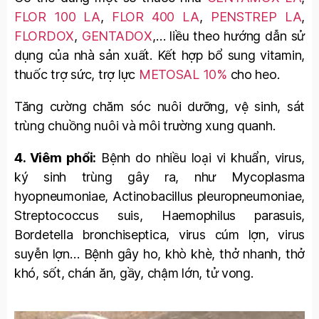
FLOR 100 LA
,
FLOR 400 LA
,
PENSTREP LA
,
FLORDOX
,
GENTADOX
,… liều theo hướng dẫn sử
dụng của nhà sản xuất. Kết hợp bổ sung vitamin,
thuốc trợ sức, trợ lực
METOSAL 10%
cho heo.
Tăng cường chăm sóc nuôi dưỡng, vệ sinh, sát
trùng chuồng nuôi và môi trường xung quanh.
4. Viêm phổi:
Bệnh do nhiều loại vi khuẩn, virus,
ký sinh trùng gây ra, như Mycoplasma
hyopneumoniae, Actinobacillus pleuropneumoniae,
Streptococcus suis, Haemophilus parasuis,
Bordetella bronchiseptica, virus cúm lợn, virus
suyễn lợn… Bệnh gây ho, khò khè, thở nhanh, thở
khó, sốt, chán ăn, gầy, chậm lớn, tử vong.