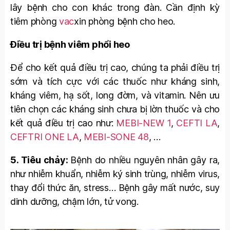
lây bệnh cho con khác trong đàn. Cần định kỳ
tiêm phòng
vac
xin phòng bệnh cho heo.
Điều trị bệnh viêm phổi heo
Để cho kết quả điều trị cao, chúng ta phải điều trị
sớm và tích cực với các thuốc như kháng sinh,
kháng viêm, hạ sốt, long đờm, và vitamin. Nên ưu
tiên chọn các kháng sinh chưa bị lờn thuốc và cho
kết quả điều trị cao như:
MEBI-NEW 1
,
CEFTI LA
,
CEFTRI ONE LA
,
MEBI-SONE 48
, …
5. Tiêu chảy:
Bệnh do nhiều nguyên nhân gây ra,
như nhiễm khuẩn, nhiễm ký sinh trùng, nhiễm virus,
thay đổi thức ăn, stress… Bệnh gây mất nước, suy
dinh dưỡng, chậm lớn, tử vong.