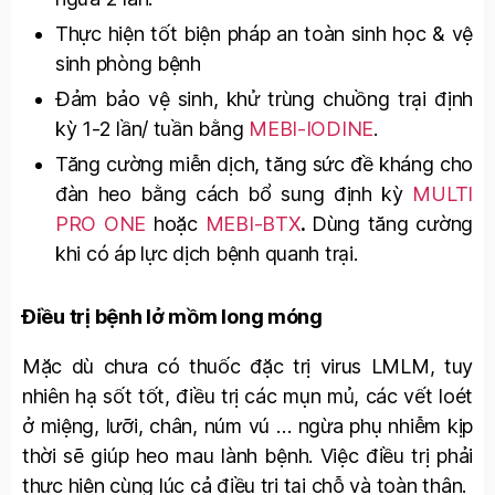
Thực hiện tốt biện pháp an toàn sinh học & vệ
sinh phòng bệnh
Đảm bảo vệ sinh, khử trùng chuồng trại định
kỳ 1-2 lần/ tuần bằng
MEBI-IODINE
.
Tăng cường miễn dịch, tăng sức đề kháng cho
đàn heo bằng cách bổ sung định kỳ
MULTI
PRO ONE
hoặc
MEBI-BTX
.
Dùng tăng cường
khi có áp lực dịch bệnh quanh trại.
Điều trị bệnh lở mồm long móng
Mặc dù chưa có thuốc đặc trị virus LMLM, tuy
nhiên hạ sốt tốt, điều trị các mụn mủ, các vết loét
ở miệng, lưỡi, chân, núm vú … ngừa phụ nhiễm kịp
thời sẽ giúp heo mau lành bệnh. Việc điều trị phải
thực hiện cùng lúc cả điều trị tại chỗ và toàn thân.