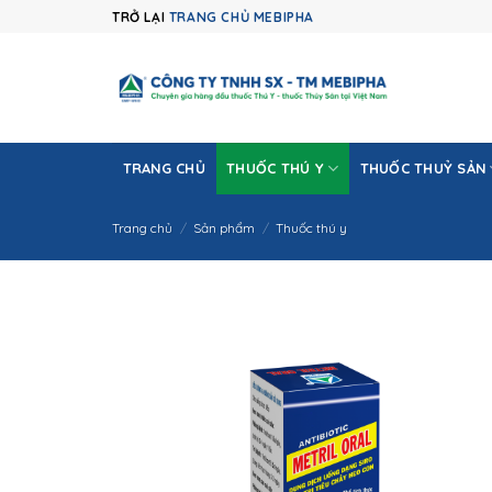
Skip
TRỞ LẠI
TRANG CHỦ MEBIPHA
to
content
TRANG CHỦ
THUỐC THÚ Y
THUỐC THUỶ SẢN
Trang chủ
/
Sản phẩm
/
Thuốc thú y