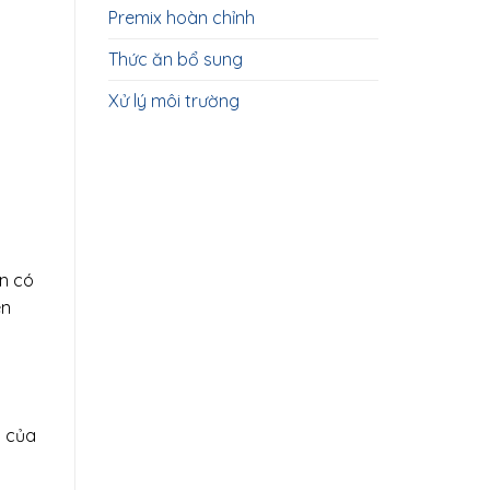
Premix hoàn chỉnh
Thức ăn bổ sung
Xử lý môi trường
ân có
ên
n của