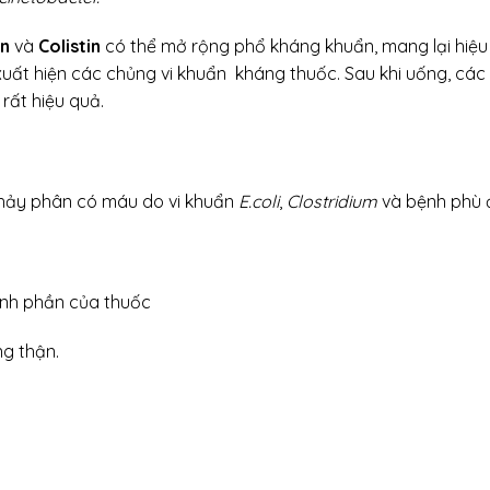
in
và
Colistin
có thể mở rộng phổ kháng khuẩn, mang lại hiệu
uất hiện các chủng vi khuẩn kháng thuốc. Sau khi uống, các 
rất hiệu quả.
 chảy phân có máu do vi khuẩn
E.coli
,
Clostridium
và bệnh phù đ
ành phần của thuốc
g thận.