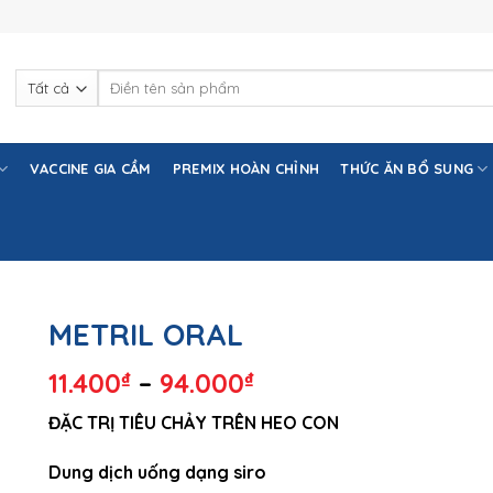
Tìm
kiếm:
VACCINE GIA CẦM
PREMIX HOÀN CHỈNH
THỨC ĂN BỔ SUNG
METRIL ORAL
11.400
₫
–
94.000
₫
ĐẶC TRỊ TIÊU CHẢY TRÊN HEO CON
Dung dịch uống dạng siro