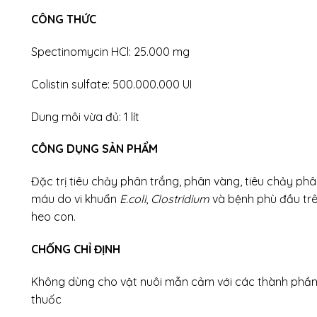
CÔNG THỨC
Spectinomycin HCl: 25.000 mg
Colistin sulfate: 500.000.000 UI
Dung môi vừa đủ: 1 lít
CÔNG DỤNG SẢN PHẨM
Đặc trị tiêu chảy phân trắng, phân vàng, tiêu chảy ph
máu do vi khuẩn
E.coli
,
Clostridium
và bệnh phù đầu tr
heo con.
CHỐNG CHỈ ĐỊNH
Không dùng cho vật nuôi mẫn cảm với các thành phầ
thuốc