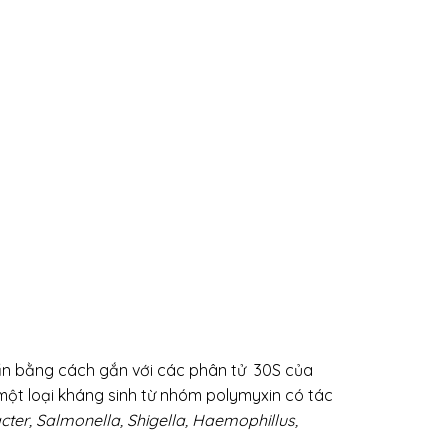
uẩn bằng cách gắn với các phân tử 30S của
một loại kháng sinh từ nhóm polymyxin có tác
cter, Salmonella, Shigella, Haemophillus,