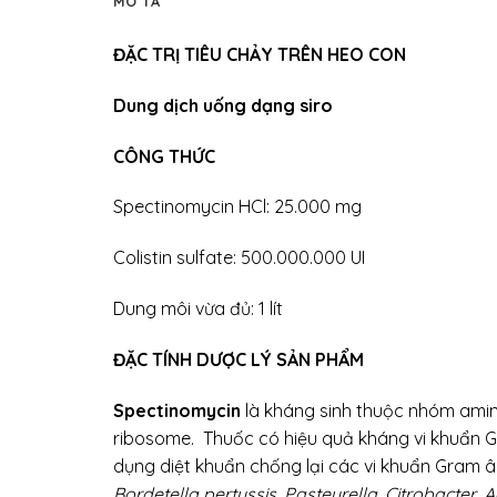
MÔ TẢ
ĐẶC TRỊ TIÊU CHẢY TRÊN HEO CON
Dung dịch uống dạng siro
CÔNG THỨC
Spectinomycin HCl: 25.000 mg
Colistin sulfate: 500.000.000 UI
Dung môi vừa đủ: 1 lít
ĐẶC TÍNH DƯỢC LÝ SẢN PHẨM
Spectinomycin
là kháng sinh thuộc nhóm amin
ribosome. Thuốc có hiệu quả kháng vi khuẩn 
dụng diệt khuẩn chống lại các vi khuẩn Gram 
Bordetella pertussis, Pasteurella, Citrobacter, A