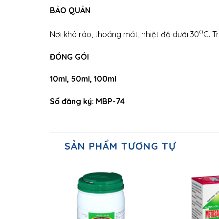
BẢO QUẢN
0
Nơi khô ráo, thoáng mát, nhiệt độ dưới 30
C. T
ĐÓNG GÓI
10ml, 50ml, 100ml
Số đăng ký: MBP-74
SẢN PHẨM TƯƠNG TỰ