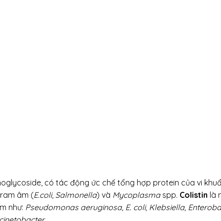
oglycoside, có tác động ức chế tổng hợp protein của vi kh
Gram âm (
E.coli
,
Salmonella
) và
Mycoplasma
spp.
Colistin
là 
âm như:
Pseudomonas aeruginosa, E. coli, Klebsiella, Enteroba
cinetobacter.