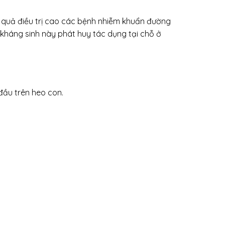
 quả điều trị cao các bệnh nhiễm khuẩn đường
kháng sinh này phát huy tác dụng tại chỗ ở
ầu trên heo con.