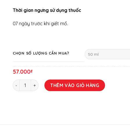
Thời gian ngưng sử dụng thuốc
07 ngày trước khi giết mổ.
CHỌN SỐ LƯỢNG CẦN MUA?
57.000
₫
METRIL ORAL số lượng
THÊM VÀO GIỎ HÀNG