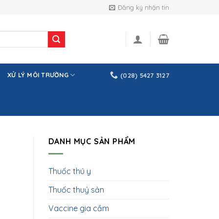
Đăng ký nhận tin
XỬ LÝ MÔI TRƯỜNG
(028) 5427 3127
DANH MỤC SẢN PHẨM
Thuốc thú y
Thuốc thuỷ sản
Vaccine gia cầm