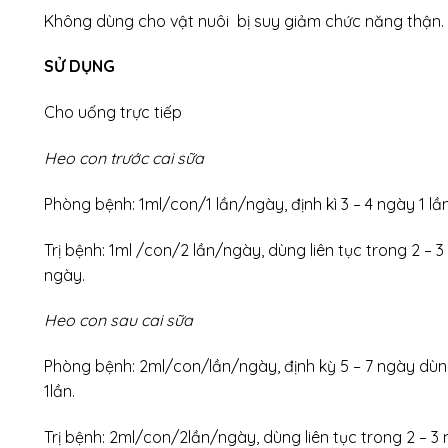
Không dùng cho vật nuôi bị suy giảm chức năng thận.
SỬ DỤNG
Cho uống trực tiếp
Heo con trước cai sữa
Phòng bệnh: 1ml/con/1 lần/ngày, định kì 3 – 4 ngày 1 lần
Trị bệnh: 1ml /con/2 lần/ngày, dùng liên tục trong 2 – 3
ngày.
Heo con sau cai sữa
Phòng bệnh: 2ml/con/lần/ngày, định kỳ 5 – 7 ngày dù
1lần.
Trị bệnh: 2ml/con/2lần/ngày, dùng liên tục trong 2 – 3 