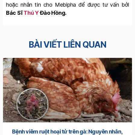
hoặc nhắn tin cho Mebipha để được tư vấn bởi
Bác Sĩ
Thú Y
Đào Hồng.
BÀI VIẾT LIÊN QUAN
Bệnh viêm ruột hoại tử trên gà: Nguyên nhân,