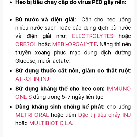
Heo bị tiêu chảy cấp do virus PED gây nên:
Bù nước và điện giải
: Cần cho heo uống
nhiều nước sạch hoặc các dung dịch bù nước
và điện giải như:
ELECTROLYTES
hoặc
ORESOL
hoặc
MEBI-ORGALYTE
.
Nặng thì nên
truyền xoang phúc mạc dung dịch đường
Glucose, muối lactate.
Sử dụng thuốc cắt nôn, giảm co thắt ruột
:
ATROPIN INJ
Sử dụng kháng thể cho heo con:
IMMUNO
ONE S
dùng trong 5-7 ngày liên tục.
Dùng kháng sinh chống kế phát:
cho uống
METRI ORAL
hoặc tiêm
Đặc trị tiêu chảy INJ
hoặc
MULTI
BIOTIC
LA
.