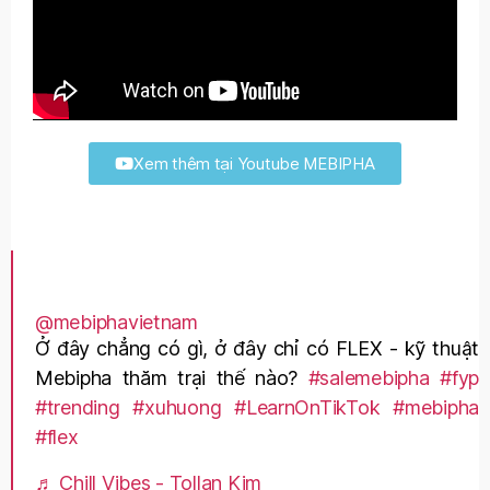
Xem thêm tại Youtube MEBIPHA
@mebiphavietnam
Ở đây chẳng có gì, ở đây chỉ có FLEX - kỹ thuật
Mebipha thăm trại thế nào?
#salemebipha
#fyp
#trending
#xuhuong
#LearnOnTikTok
#mebipha
#flex
♬ Chill Vibes - Tollan Kim