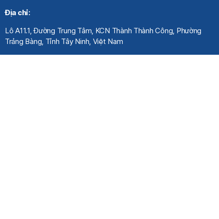
Địa chỉ:
Lô A11.1, Đường Trung Tâm, KCN Thành Thành Công, Phường
Trảng Bàng, Tỉnh Tây Ninh, Việt Nam
Điện thoại
(+27) 6397 01 10
Fax
(+27) 6397 01 10
SẢN PHẨM
Thuốc thú y
Thuốc thủy sản
Vaccine