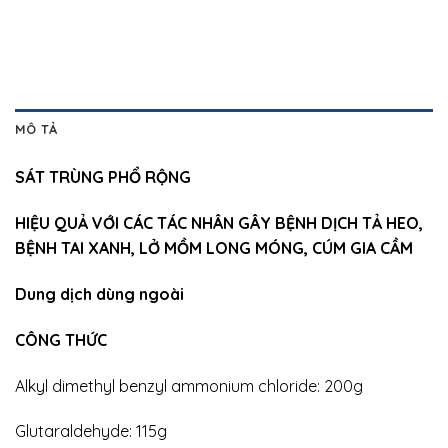
MÔ TẢ
SÁT TRÙNG PHỔ RỘNG
HIỆU QUẢ VỚI CÁC TÁC NHÂN GÂY BỆNH DỊCH TẢ HEO,
BỆNH TAI XANH, LỞ MỒM LONG MÓNG, CÚM GIA CẦM
Dung dịch dùng ngoài
CÔNG THỨC
Alkyl dimethyl benzyl ammonium chloride: 200g
Glutaraldehyde: 115g