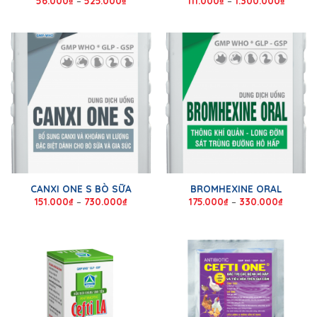
56.000
₫
–
525.000
₫
111.000
₫
–
1.300.000
₫
CANXI ONE S BÒ SỮA
BROMHEXINE ORAL
151.000
₫
–
730.000
₫
175.000
₫
–
330.000
₫