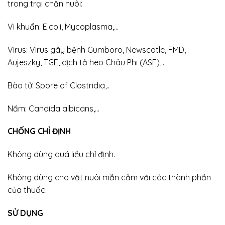
trong trại chăn nuôi:
Vi khuẩn: E.coli, Mycoplasma,…
Virus: Virus gây bệnh Gumboro, Newscatle, FMD,
Aujeszky, TGE, dịch tả heo Châu Phi (ASF),…
Bào tử: Spore of Clostridia,..
Nấm: Candida albicans,…
CHỐNG CHỈ ĐỊNH
Không dùng quá liều chỉ định.
Không dùng cho vật nuôi mẫn cảm với các thành phần
của thuốc.
SỬ DỤNG