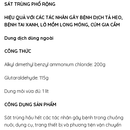
SÁT TRÙNG PHỔ RỘNG
HIỆU QUẢ VỚI CÁC TÁC NHÂN GÂY BỆNH DỊCH TẢ HEO,
BỆNH TAI XANH, LỞ MỒM LONG MÓNG, CÚM GIA CẦM
Dung dịch dùng ngoài
CÔNG THỨC
Alkyl dimethyl benzyl ammonium chloride: 200g
Glutaraldehyde: 115g
Dung môi vừa đủ: 1 lít
CÔNG DỤNG SẢN PHẨM
Sát trùng hầu hết các tác nhân gây bệnh trong chuồng
nuôi, dụng cụ, trang thiết bị và phương tiện vận chuyển