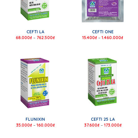
CEFTI LA
CEFTI ONE
68.000
₫
–
762.500
₫
15.400
₫
–
1.460.000
₫
FLUNIXIN
CEFTI 25 LA
35.000
₫
–
160.000
₫
37.600
₫
–
173.000
₫