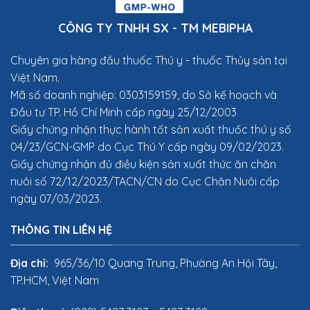
CÔNG TY TNHH SX - TM MEBIPHA
Chuyên gia hàng đầu thuốc Thú y
- thuốc Thủy sản tại
Việt Nam.
Mã số doanh nghiệp: 0303159159, do Sở kế hoạch và
Đầu tư TP. Hồ Chí Minh cấp ngày 25/12/2003
Giấy chứng nhận thực hành tốt sản xuất thuốc thú y số
04/23/GCN-GMP do Cục Thú Y cấp ngày 09/02/2023.
Giấy chứng nhận đủ điều kiện sản xuất thức ăn chăn
nuôi số 72/12/2023/TACN/CN do Cục Chăn Nuôi cấp
ngày 07/03/2023.
THÔNG TIN LIÊN HỆ
Địa chỉ:
965/36/10 Quang Trung, Phường An Hội Tây,
TP.HCM, Việt Nam