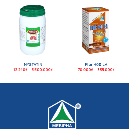
NYSTATIN
Flor 400 LA
12.240
₫
–
5.500.000
₫
70.000
₫
–
335.000
₫