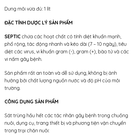
Dung môi vừa đủ: 1 lít
ĐẶC TÍNH DƯỢC LÝ SẢN PHẨM
SEPTIC
chứa các hoạt chất có tính diệt khuẩn mạnh,
phổ rộng, tác động nhanh và kéo dài (7 – 10 ngày), tiêu
diệt các virus, vi khuẩn gram (-), gram (+), bào tử và các
vi nấm gây bệnh.
Sản phẩm rất an toàn và dễ sử dụng, không bị ảnh
hưởng bởi chất lượng nguồn nước và độ pH của môi
trường.
CÔNG DỤNG SẢN PHẨM
Sát trùng hầu hết các tác nhân gây bệnh trong chuồng
nuôi, dụng cụ, trang thiết bị và phương tiện vận chuyển
trong trại chăn nuôi: