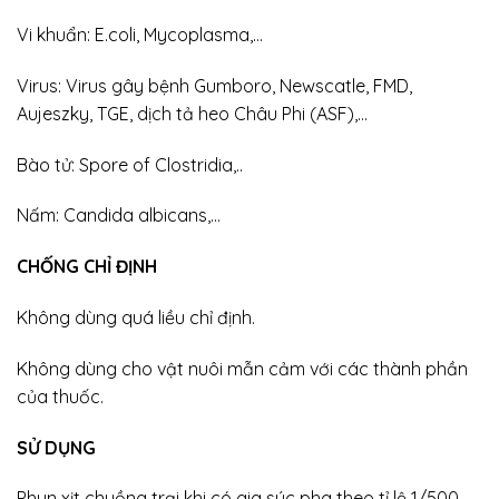
Vi khuẩn: E.coli, Mycoplasma,…
Virus: Virus gây bệnh Gumboro, Newscatle, FMD,
Aujeszky, TGE, dịch tả heo Châu Phi (ASF),…
Bào tử: Spore of Clostridia,..
Nấm: Candida albicans,…
CHỐNG CHỈ ĐỊNH
Không dùng quá liều chỉ định.
Không dùng cho vật nuôi mẫn cảm với các thành phần
của thuốc.
SỬ DỤNG
Phun xịt chuồng trại khi có gia súc pha theo tỉ lệ 1/500,