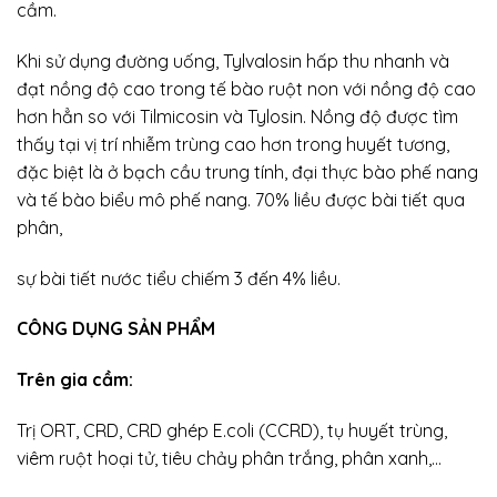
cầm.
Khi sử dụng đường uống, Tylvalosin hấp thu nhanh và
đạt nồng độ cao trong tế bào ruột non với nồng độ cao
hơn hẳn so với Tilmicosin và Tylosin. Nồng độ được tìm
thấy tại vị trí nhiễm trùng cao hơn trong huyết tương,
đặc biệt là ở bạch cầu trung tính, đại thực bào phế nang
và tế bào biểu mô phế nang. 70% liều được bài tiết qua
phân,
sự bài tiết nước tiểu chiếm 3 đến 4% liều.
CÔNG DỤNG SẢN PHẨM
Trên gia cầm:
Trị ORT, CRD, CRD ghép E.coli (CCRD), tụ huyết trùng,
viêm ruột hoại tử, tiêu chảy phân trắng, phân xanh,…