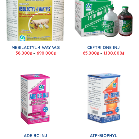
MEBILACTYL 4 WAY W.S
CEFTRI ONE INJ
38.000
₫
–
690.000
₫
65.000
₫
–
1.100.000
₫
ADE BC INJ
ATP-BIOPHYL