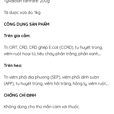
Tylvalosin tartrate: 200g
Tá dược vừa đủ: 1kg
CÔNG DỤNG SẢN PHẨM
Trên gia cầm:
Trị ORT, CRD, CRD ghép E.coli (CCRD), tụ huyết trùng,
viêm ruột hoại tử, tiêu chảy phân trắng, phân xanh,…
Trên heo:
Trị viêm phổi địa phương (SEP), viêm phổi dính sườn
(APP), tụ huyết trùng, viêm hồi tràng, hồng lỵ, viêm ruột,…
CHỐNG CHỈ ĐỊNH
Không dùng cho thú mẫn cảm với thuốc.