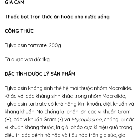
GIA CẦM
Thuốc bột trộn thức ăn hoặc pha nước uống
CÔNG THỨC
Tylvalosin tartrate: 200g
Tá dược vừa đủ: 1kg
ĐẶC TÍNH DƯỢC LÝ SẢN PHẨM
Tylvalosin kháng sinh thế hệ mới thuộc nhóm Macrolide.
Khác với các kháng sinh khác trong nhóm Macrolide,
Tylvalosin tartrate có khả năng kìm khuẩn, diệt khuẩn và
kháng khuẩn. Nó chống lại phần lớn các vi khuẩn Gram
(+), các vi khuẩn Gram (-) và
Mycoplasma
, chống lại các
vi khuẩn kháng thuốc, là giải pháp cực kì hiệu quả trong
điều trị các bệnh hô hấp và tiêu hóa trên gia súc, gia