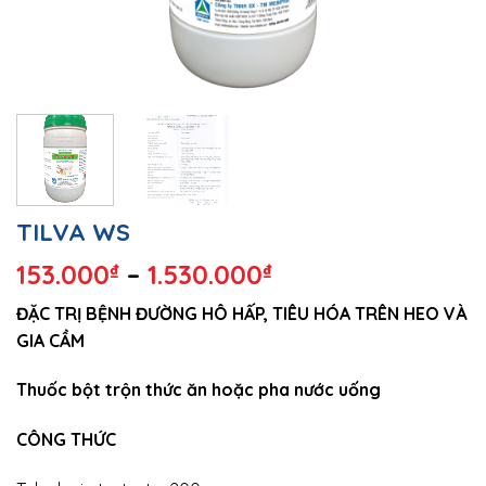
TILVA WS
153.000
₫
–
1.530.000
₫
ĐẶC TRỊ BỆNH ĐƯỜNG HÔ HẤP, TIÊU HÓA TRÊN HEO VÀ
GIA CẦM
Thuốc bột trộn thức ăn hoặc pha nước uống
CÔNG THỨC