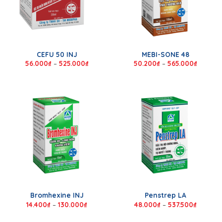
CEFU 50 INJ
MEBI-SONE 48
56.000
₫
–
525.000
₫
50.200
₫
–
565.000
₫
Bromhexine INJ
Penstrep LA
14.400
₫
–
130.000
₫
48.000
₫
–
537.500
₫