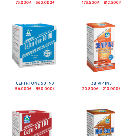
75.000
₫
–
360.000
₫
173.500
₫
–
812.500
₫
CEFTRI ONE 50 INJ
3B VIP INJ
56.000
₫
–
950.000
₫
20.800
₫
–
210.000
₫