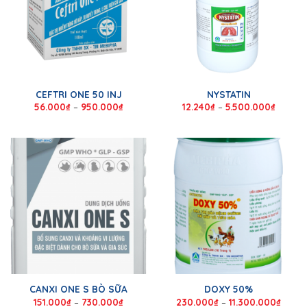
CEFTRI ONE 50 INJ
NYSTATIN
56.000
₫
–
950.000
₫
12.240
₫
–
5.500.000
₫
CANXI ONE S BÒ SỮA
DOXY 50%
151.000
₫
–
730.000
₫
230.000
₫
–
11.300.000
₫