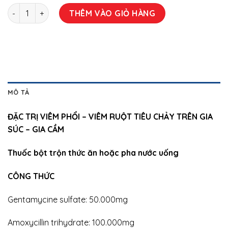
GENTAMOX AC số lượng
THÊM VÀO GIỎ HÀNG
MÔ TẢ
ĐẶC TRỊ VIÊM PHỔI – VIÊM RUỘT TIÊU CHẢY TRÊN GIA
SÚC – GIA CẦM
Thuốc bột trộn thức ăn hoặc pha nước uống
CÔNG THỨC
Gentamycine sulfate: 50.000mg
Amoxycillin trihydrate: 100.000mg