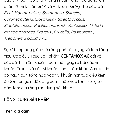
phần lớn vi khuẩn Gr(-) và vi khuẩn Gr(+) như các loài:
E.col, Haemophillus, Salmonella, Shigella,
Corynebacteria, Clostridium, Streptococcus,
Staphilococcus, Bacillus anthracis, Klebsiella , Listeria
monocytogenes, Proteus , Brucella, Pasteurella ,
Treponema pallidium,…
Sự kết hợp này giúp mở rộng phổ tác dụng và làm tăng
hiệu lực điều trị của sản phẩm
GENTAMOX AC
đối với
các bệnh nhiễm khuẩn toàn thân gây ra bởi các vi
khuẩn Gram- và các vi khuẩn nhạy cảm khác. Amoxicillin
do ngăn cản tổng hợp vách vi khuẩn nên tạo điều kiện
để Gentamycin dễ dàng xâm nhập vào bên trong tế
bào, làm gia tăng tác dụng sát khuẩn.
CÔNG DỤNG SẢN PHẨM
Trên gia cầm: