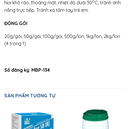
0
Nơi khô ráo, thoáng mát, nhiệt độ dưới 30
C, tránh ánh
nắng trực tiếp. Tránh xa tầm tay trẻ em.
ĐÓNG GÓI
20g/gói, 50g/gói, 100g/gói, 500g/lon, 1kg/lon, 2kg/lon
(4 trong 1)
Số đăng ký: MBP-134
SẢN PHẨM TƯƠNG TỰ