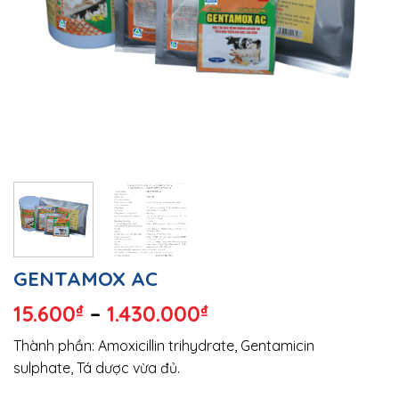
GENTAMOX AC
15.600
₫
–
1.430.000
₫
Thành phần: Amoxicillin trihydrate, Gentamicin
sulphate, Tá dược vừa đủ.