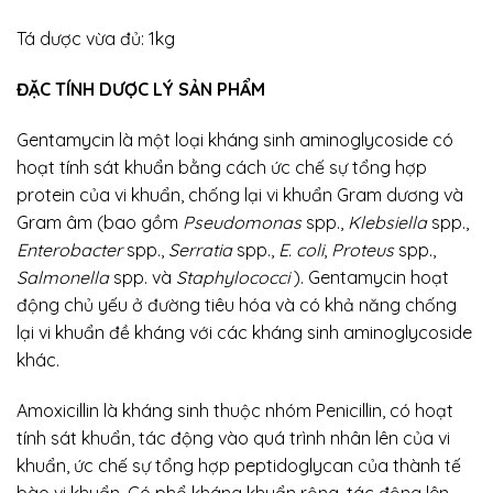
Tá dược vừa đủ: 1kg
ĐẶC TÍNH DƯỢC LÝ SẢN PHẨM
Gentamycin là một loại kháng sinh aminoglycoside có
hoạt tính sát khuẩn bằng cách ức chế sự tổng hợp
protein của vi khuẩn, chống lại vi khuẩn Gram dương và
Gram âm (bao gồm
Pseudomonas
spp.,
Klebsiella
spp.,
Enterobacter
spp.,
Serratia
spp.,
E. coli
,
Proteus
spp.,
Salmonella
spp. và
Staphylococci
). Gentamycin hoạt
động chủ yếu ở đường tiêu hóa và có khả năng chống
lại vi khuẩn đề kháng với các kháng sinh aminoglycoside
khác.
Amoxicillin là kháng sinh thuộc nhóm Penicillin, có hoạt
tính sát khuẩn, tác động vào quá trình nhân lên của vi
khuẩn, ức chế sự tổng hợp peptidoglycan của thành tế
bào vi khuẩn. Có phổ kháng khuẩn rộng, tác động lên