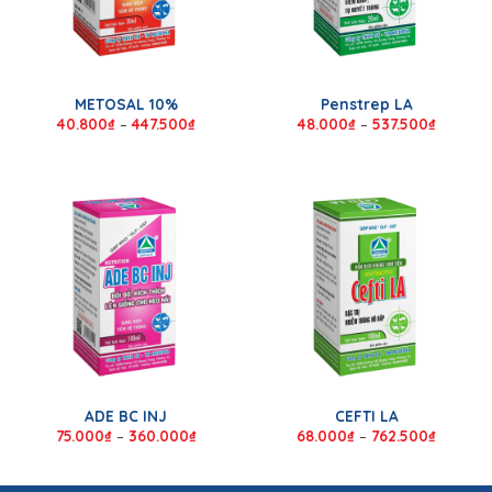
METOSAL 10%
Penstrep LA
40.800
₫
–
447.500
₫
48.000
₫
–
537.500
₫
ADE BC INJ
CEFTI LA
75.000
₫
–
360.000
₫
68.000
₫
–
762.500
₫