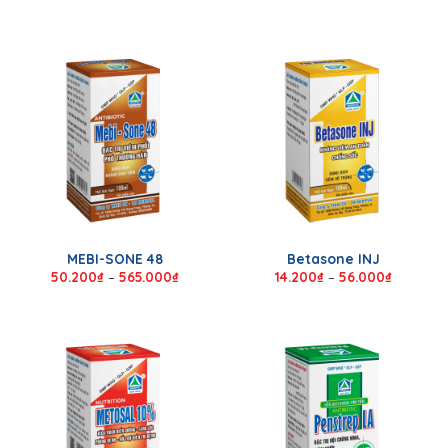
MEBI-SONE 48
Betasone INJ
50.200
₫
–
565.000
₫
14.200
₫
–
56.000
₫