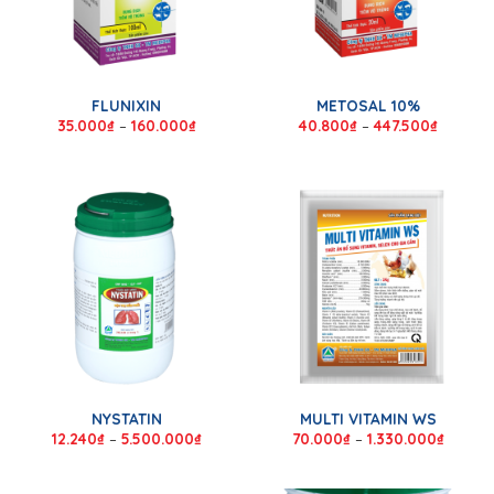
FLUNIXIN
METOSAL 10%
35.000
₫
–
160.000
₫
40.800
₫
–
447.500
₫
NYSTATIN
MULTI VITAMIN WS
12.240
₫
–
5.500.000
₫
70.000
₫
–
1.330.000
₫