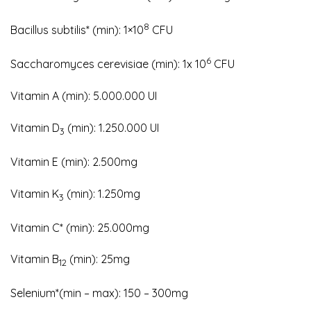
8
Bacillus subtilis* (min): 1×10
CFU
6
Saccharomyces cerevisiae (min): 1x 10
CFU
Vitamin A (min): 5.000.000 UI
Vitamin D
(min): 1.250.000 UI
3
Vitamin E (min): 2.500mg
Vitamin K
(min): 1.250mg
3
Vitamin C* (min): 25.000mg
Vitamin B
(min): 25mg
12
Selenium*(min – max): 150 – 300mg