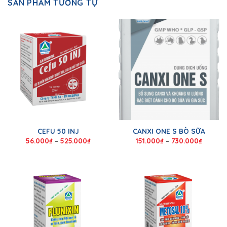
SẢN PHẨM TƯƠNG TỰ
CEFU 50 INJ
CANXI ONE S BÒ SỮA
56.000
₫
–
525.000
₫
151.000
₫
–
730.000
₫