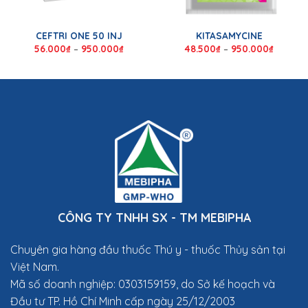
CEFTRI ONE 50 INJ
KITASAMYCINE
56.000
₫
–
950.000
₫
48.500
₫
–
950.000
₫
CÔNG TY TNHH SX - TM MEBIPHA
Chuyên gia hàng đầu thuốc Thú y
- thuốc Thủy sản tại
Việt Nam.
Mã số doanh nghiệp: 0303159159, do Sở kế hoạch và
Đầu tư TP. Hồ Chí Minh cấp ngày 25/12/2003