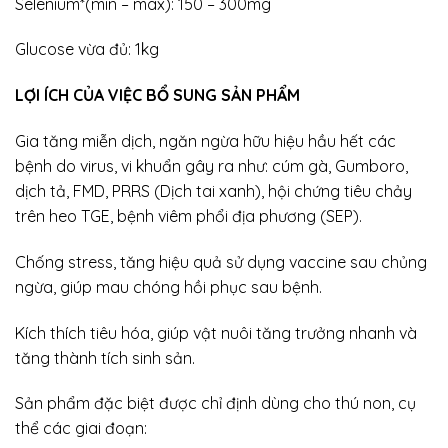
Selenium*(min – max): 150 – 300mg
Glucose vừa đủ: 1kg
LỢI ÍCH CỦA VIỆC BỔ SUNG SẢN PHẨM
Gia tăng miễn dịch, ngăn ngừa hữu hiệu hầu hết các
bệnh do virus, vi khuẩn gây ra như: cúm gà, Gumboro,
dịch tả, FMD, PRRS (Dịch tai xanh), hội chứng tiêu chảy
trên heo TGE, bệnh viêm phổi địa phương (SEP).
Chống stress, tăng hiệu quả sử dụng vaccine sau chủng
ngừa, giúp mau chóng hồi phục sau bệnh.
Kích thích tiêu hóa, giúp vật nuôi tăng trưởng nhanh và
tăng thành tích sinh sản.
Sản phẩm đặc biệt được chỉ định dùng cho thú non, cụ
thể các giai đoạn: