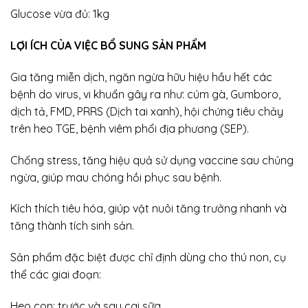
Glucose vừa đủ: 1kg
LỢI ÍCH CỦA VIỆC BỔ SUNG SẢN PHẨM
Gia tăng miễn dịch, ngăn ngừa hữu hiệu hầu hết các
bệnh do virus, vi khuẩn gây ra như: cúm gà, Gumboro,
dịch tả, FMD, PRRS (Dịch tai xanh), hội chứng tiêu chảy
trên heo TGE, bệnh viêm phổi địa phương (SEP).
Chống stress, tăng hiệu quả sử dụng vaccine sau chủng
ngừa, giúp mau chóng hồi phục sau bệnh.
Kích thích tiêu hóa, giúp vật nuôi tăng trưởng nhanh và
tăng thành tích sinh sản.
Sản phẩm đặc biệt được chỉ định dùng cho thú non, cụ
thể các giai đoạn:
Heo con: trước và sau cai sữa.