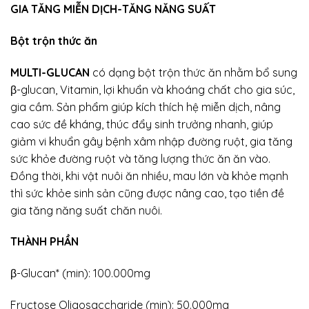
GIA TĂNG MIỄN DỊCH-TĂNG NĂNG SUẤT
Bột trộn thức ăn
MULTI-GLUCAN
có dạng bột trộn thức ăn nhằm bổ sung
β-glucan, Vitamin, lợi khuẩn và khoáng chất cho gia súc,
gia cầm. Sản phẩm giúp kích thích hệ miễn dịch, nâng
cao sức đề kháng, thúc đẩy sinh trưởng nhanh, giúp
giảm vi khuẩn gây bệnh xâm nhập đường ruột, gia tăng
sức khỏe đường ruột và tăng lượng thức ăn ăn vào.
Đồng thời, khi vật nuôi ăn nhiều, mau lớn và khỏe mạnh
thì sức khỏe sinh sản cũng được nâng cao, tạo tiền đề
gia tăng năng suất chăn nuôi.
THÀNH PHẦN
β-Glucan* (min): 100.000mg
Fructose Oligosaccharide (min): 50.000mg