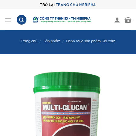
Skip
TRỞ LẠI
TRANG CHỦ MEBIPHA
to
content
Trang chủ
/
Sản phẩm
/
Danh mục sản phẩm Gia cầm