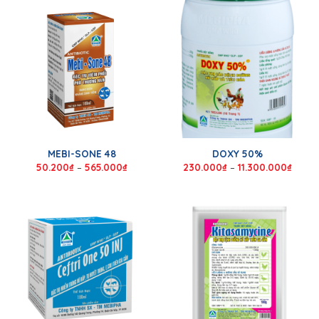
MEBI-SONE 48
DOXY 50%
50.200
₫
–
565.000
₫
230.000
₫
–
11.300.000
₫