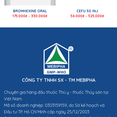
BROMHEXINE ORAL
CEFU 50 INJ
175.000
₫
–
330.000
₫
56.000
₫
–
525.000
₫
CÔNG TY TNHH SX - TM MEBIPHA
Chuyên gia hàng đầu thuốc Thú y
- thuốc Thủy sản tại
Việt Nam.
Mã số doanh nghiệp: 0303159159, do Sở kế hoạch và
Đầu tư TP. Hồ Chí Minh cấp ngày 25/12/2003