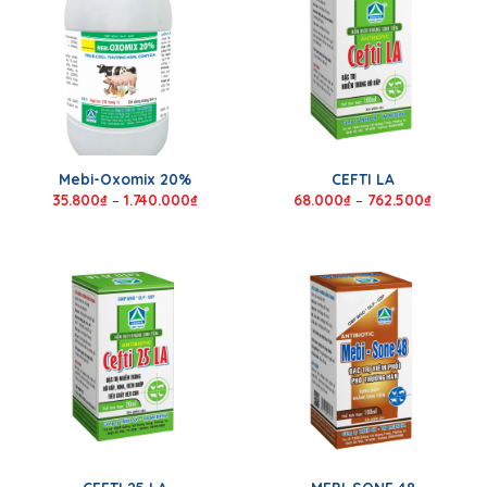
Mebi-Oxomix 20%
CEFTI LA
35.800
₫
–
1.740.000
₫
68.000
₫
–
762.500
₫