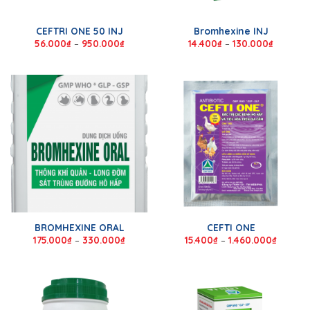
CEFTRI ONE 50 INJ
Bromhexine INJ
56.000
₫
–
950.000
₫
14.400
₫
–
130.000
₫
BROMHEXINE ORAL
CEFTI ONE
175.000
₫
–
330.000
₫
15.400
₫
–
1.460.000
₫