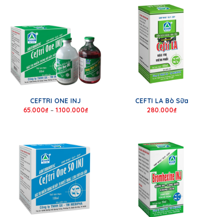
CEFTRI ONE INJ
CEFTI LA Bò Sữa
65.000
₫
–
1.100.000
₫
280.000
₫