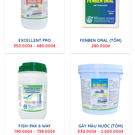
EXCELLENT PRO
FENBEN ORAL (TÔM)
350.000
₫
–
680.000
₫
280.000
₫
FISH-PAK 6 WAY
GÂY MÀU NƯỚC (TÔM)
190.000
₫
–
738.000
₫
530.000
₫
–
2.600.000
₫