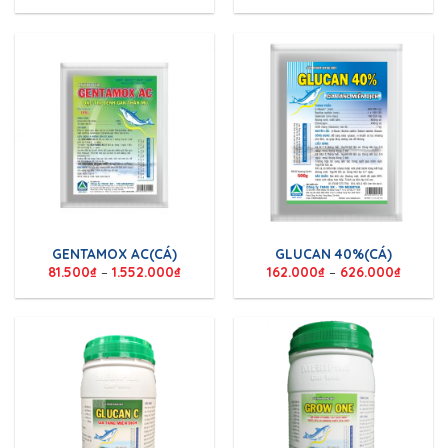
GENTAMOX AC(CÁ)
GLUCAN 40%(CÁ)
81.500
₫
–
1.552.000
₫
162.000
₫
–
626.000
₫