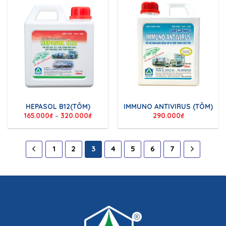
HEPASOL B12(TÔM)
IMMUNO ANTIVIRUS (TÔM)
165.000
₫
–
320.000
₫
290.000
₫
1
2
3
4
5
6
7