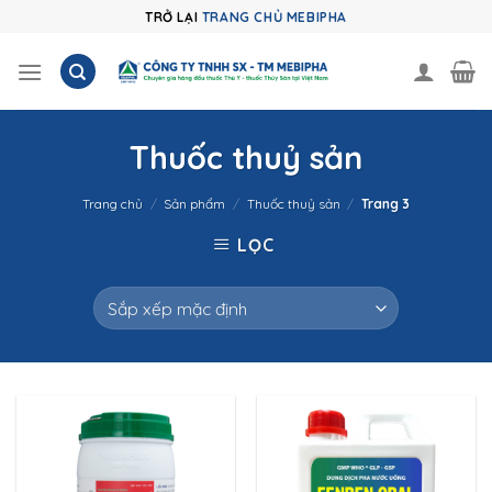
Skip
TRỞ LẠI
TRANG CHỦ MEBIPHA
to
content
Thuốc thuỷ sản
Trang chủ
/
Sản phẩm
/
Thuốc thuỷ sản
/
Trang 3
LỌC