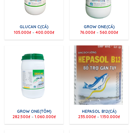
GLUCAN C(CÁ)
GROW ONE(CÁ)
105.000
₫
–
400.000
₫
76.000
₫
–
560.000
₫
GROW ONE(TÔM)
HEPASOL B12(CÁ)
282.500
₫
–
1.060.000
₫
235.000
₫
–
1.150.000
₫