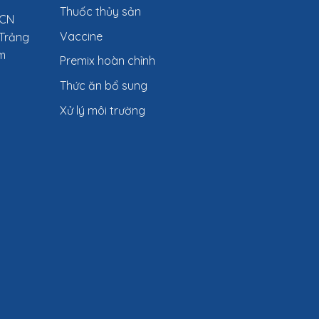
Thuốc thủy sản
KCN
Vaccine
Trảng
am
Premix hoàn chỉnh
Thức ăn bổ sung
Xử lý môi trường