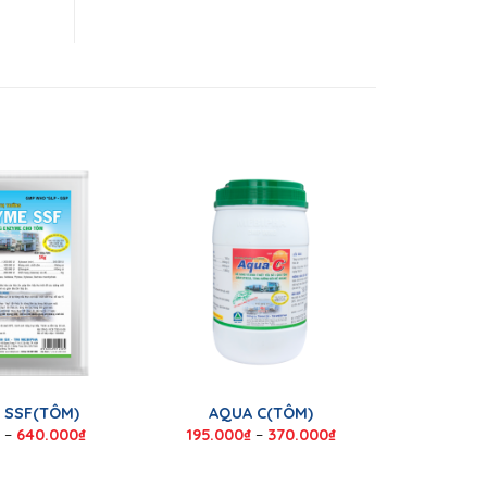
 SSF(TÔM)
AQUA C(TÔM)
–
640.000
₫
195.000
₫
–
370.000
₫