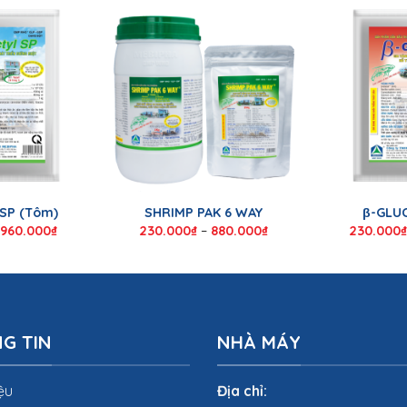
 SP (Tôm)
SHRIMP PAK 6 WAY
β-GLU
960.000
₫
230.000
₫
–
880.000
₫
230.000
₫
G TIN
NHÀ MÁY
iệu
Địa chỉ: