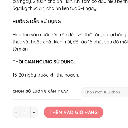
cữ/ngày, 2 tuần cho ăn 1 lần. Khi tôm có dấu hiệu bệnh
5g/1kg thức ăn, cho ăn liên tục 3-4 ngày.
HƯỚNG DẪN SỬ DỤNG
Hòa tan vào nước rồi trộn đều với thức ăn, áo lại bằng
thực vật hoặc chất kích mùi, để ráo 15 phút sau đó mớ
tôm ăn.
THỜI GIAN NGƯNG SỬ DỤNG:
15-20 ngày trước khi thu hoạch.
CHỌN SỐ LƯỢNG CẦN MUA?
PRAZI-ONE(TÔM) số lượng
THÊM VÀO GIỎ HÀNG