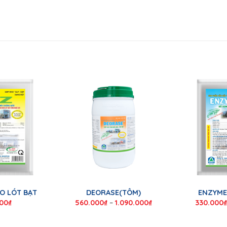
AO LÓT BẠT
DEORASE(TÔM)
ENZYME
000
₫
560.000
₫
–
1.090.000
₫
330.000
₫