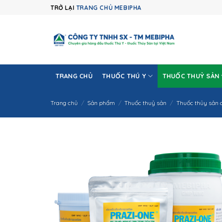
Skip
TRỞ LẠI
TRANG CHỦ MEBIPHA
to
content
TRANG CHỦ
THUỐC THÚ Y
THUỐC THUỶ SẢN
Trang chủ
/
Sản phẩm
/
Thuốc thuỷ sản
/
Thuốc thủy sản 