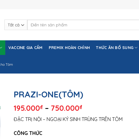
Tìm
kiếm:
VACCINE GIA CẦM
PREMIX HOÀN CHỈNH
THỨC ĂN BỔ SUNG
cho Tôm
PRAZI-ONE(TÔM)
195.000
₫
–
750.000
₫
ĐẶC TRỊ NỘI – NGOẠI KÝ SINH TRÙNG TRÊN TÔM
CÔNG THỨC