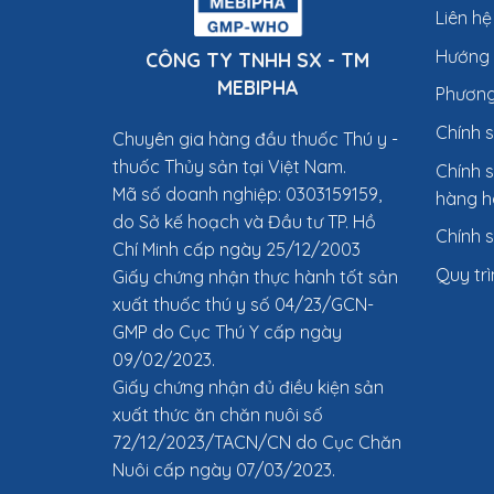
Liên hệ
Hướng
CÔNG TY TNHH SX - TM
MEBIPHA
Phương
Chính 
Chuyên gia hàng đầu thuốc Thú y
-
thuốc Thủy sản tại Việt Nam.
Chính s
Mã số doanh nghiệp: 0303159159,
hàng h
do Sở kế hoạch và Đầu tư TP. Hồ
Chính 
Chí Minh cấp ngày 25/12/2003
Quy trì
Giấy chứng nhận thực hành tốt sản
xuất thuốc thú y số 04/23/GCN-
GMP do Cục Thú Y cấp ngày
09/02/2023.
Giấy chứng nhận đủ điều kiện sản
xuất thức ăn chăn nuôi số
72/12/2023/TACN/CN do Cục Chăn
Nuôi cấp ngày 07/03/2023.