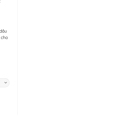
:
 dầu
i cho