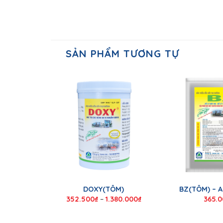
SẢN PHẨM TƯƠNG TỰ
DOXY(TÔM)
BZ(TÔM) – 
352.500
₫
–
1.380.000
₫
365.