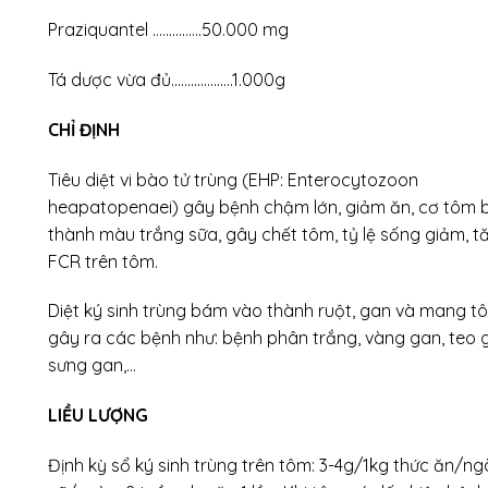
Praziquantel ……………50.000 mg
Tá dược vừa đủ……………….1.000g
CHỈ ĐỊNH
Tiêu diệt vi bào tử trùng (EHP: Enterocytozoon
heapatopenaei) gây bệnh chậm lớn, giảm ăn, cơ tôm 
thành màu trắng sữa, gây chết tôm, tỷ lệ sống giảm, t
FCR trên tôm.
Diệt ký sinh trùng bám vào thành ruột, gan và mang t
gây ra các bệnh như: bệnh phân trắng, vàng gan, teo 
sưng gan,…
LIỀU LƯỢNG
Định kỳ sổ ký sinh trùng trên tôm: 3-4g/1kg thức ăn/ngà