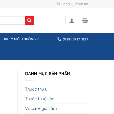
Đăng ký nhận tin
XỬ LÝ MÔI TRƯỜNG
(028) 5427 3127
DANH MỤC SẢN PHẨM
Thuốc thú y
Thuốc thuỷ sản
Vaccine gia cầm