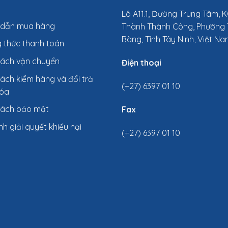
Lô A11.1, Đường Trung Tâm, 
 dẫn mua hàng
Thành Thành Công, Phường 
Bàng, Tỉnh Tây Ninh, Việt N
 thức thanh toán
sách vận chuyển
Điện thoại
ách kiểm hàng và đổi trả
(+27) 6397 01 10
óa
sách bảo mật
Fax
nh giải quyết khiếu nại
(+27) 6397 01 10