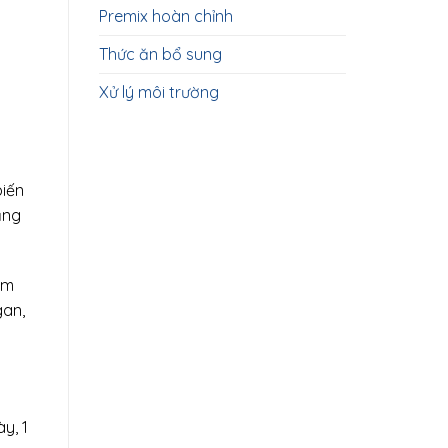
Premix hoàn chỉnh
Thức ăn bổ sung
Xử lý môi trường
biến
ăng
ôm
gan,
y, 1