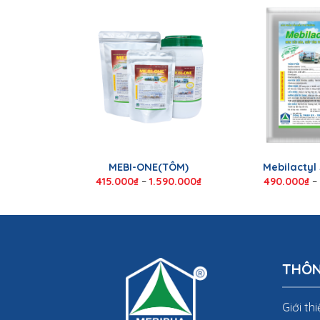
MEBI-ONE(TÔM)
Mebilactyl
415.000
₫
–
1.590.000
₫
490.000
₫
–
THÔN
Giới th