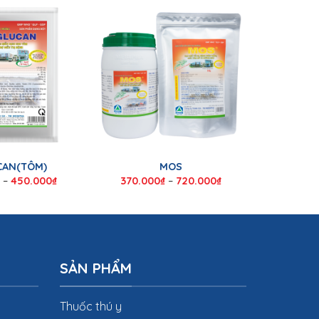
CAN(TÔM)
MOS
–
450.000
₫
370.000
₫
–
720.000
₫
SẢN PHẨM
Thuốc thú y