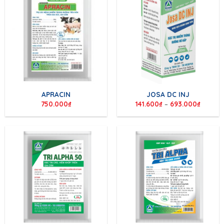
APRACIN
JOSA DC INJ
750.000
₫
141.600
₫
–
693.000
₫