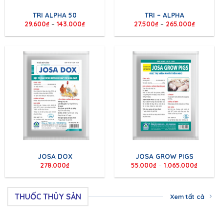
TRI ALPHA 50
TRI – ALPHA
29.600
₫
–
143.000
₫
27.500
₫
–
265.000
₫
JOSA DOX
JOSA GROW PIGS
278.000
₫
55.000
₫
–
1.065.000
₫
THUỐC THỦY SẢN
Xem tất cả