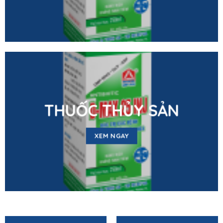
THUỐC THỦY SẢN
XEM NGAY