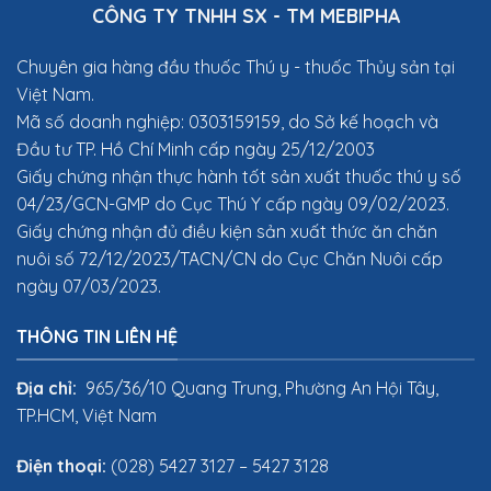
CÔNG TY TNHH SX - TM MEBIPHA
Chuyên gia hàng đầu thuốc Thú y
- thuốc Thủy sản tại
Việt Nam.
Mã số doanh nghiệp: 0303159159, do Sở kế hoạch và
Đầu tư TP. Hồ Chí Minh cấp ngày 25/12/2003
Giấy chứng nhận thực hành tốt sản xuất thuốc thú y số
04/23/GCN-GMP do Cục Thú Y cấp ngày 09/02/2023.
Giấy chứng nhận đủ điều kiện sản xuất thức ăn chăn
nuôi số 72/12/2023/TACN/CN do Cục Chăn Nuôi cấp
ngày 07/03/2023.
THÔNG TIN LIÊN HỆ
Địa chỉ:
965/36/10 Quang Trung, Phường An Hội Tây,
TP.HCM, Việt Nam
Điện thoại:
(028) 5427 3127 – 5427 3128