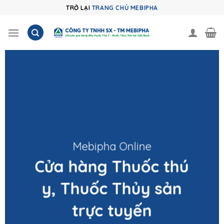
Skip
TRỞ LẠI
TRANG CHỦ MEBIPHA
to
content
Mebipha Online
Cửa hàng Thuốc thú
y, Thuốc Thủy sản
trực tuyến