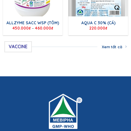
ALLZYME SACC WSP (TÔM)
AQUA C 30% (CÁ)
450.000
₫
–
460.000
₫
220.000
₫
VACCINE
Xem tất cả