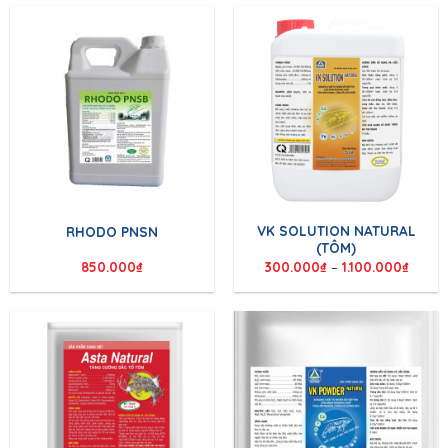
VK SOLUTION NATURAL
RHODO PNSN
(TÔM)
850.000
₫
300.000
₫
–
1.100.000
₫