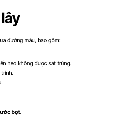
lây
 qua đường máu, bao gồm:
iến heo không được sát trùng.
trình.
u.
nước bọt
.