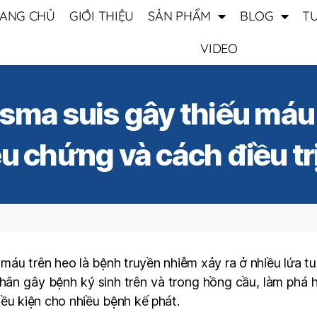
ANG CHỦ
GIỚI THIỆU
SẢN PHẨM
BLOG
T
VIDEO
ma suis gây thiếu máu
ệu chứng và cách điều tr
máu trên heo là bệnh truyền nhiễm xảy ra ở nhiều lứa tu
 nhân gây bệnh ký sinh trên và trong hồng cầu, làm phá
ều kiện cho nhiều bệnh kế phát.