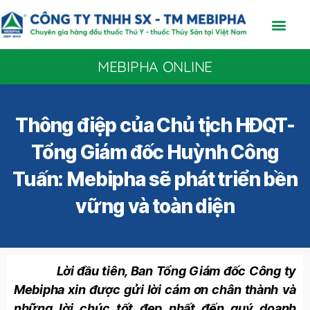
MEBIPHA ONLINE
Thông điệp của Chủ tịch HĐQT-
Tổng Giám đốc Huỳnh Công
Tuấn: Mebipha sẽ phát triển bền
vững và toàn diện
Lời đầu tiên, Ban Tổng Giám đốc Công ty
Mebipha xin được gửi lời cám ơn chân thành và
những lời chúc tốt đẹp nhất đến quý doanh