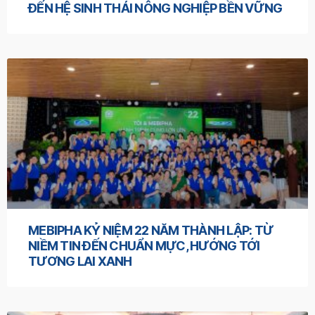
ĐẾN HỆ SINH THÁI NÔNG NGHIỆP BỀN VỮNG
MEBIPHA KỶ NIỆM 22 NĂM THÀNH LẬP: TỪ
NIỀM TIN ĐẾN CHUẨN MỰC, HƯỚNG TỚI
TƯƠNG LAI XANH