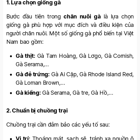
1. Lựa chọn giống gà
Bước đầu tiên trong
chăn nuôi gà
là lựa chọn
giống gà phù hợp với mục đích và điều kiện của
người chăn nuôi. Một số giống gà phổ biến tại Việt
Nam bao gồm:
Gà thịt:
Gà Tam Hoàng, Gà Lơgo, Gà Cornish,
Gà Serama,…
Gà đẻ trứng:
Gà Ai Cập, Gà Rhode Island Red,
Gà Loman Brown,…
Gà kiểng:
Gà Serama, Gà tre, Gà Hồ,…
2. Chuẩn bị chuồng trại
Chuồng trại cần đảm bảo các yếu tố sau:
Vị trí:
Thoáng mát, sạch sẽ, tránh xa nguồn ô