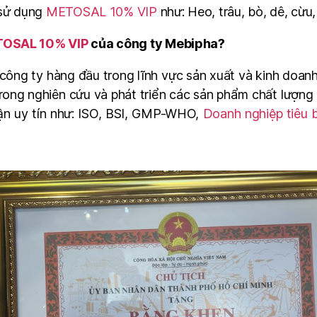
 sử dụng
METOSAL 10% VIP
như:
Heo, trâu, bò, dê, cừu
OSAL 10% VIP
của công ty Mebipha?
ông ty hàng đầu trong lĩnh vực sản xuất và kinh doan
ong nghiên cứu và phát triển các sản phẩm chất lượng c
ận uy tín như: ISO, BSI, GMP-WHO,
Doanh nghiệp tiêu 