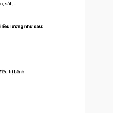
n, sắt,…
 liều lượng như sau:
iều trị bệnh