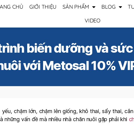
ANG CHỦ
GIỚI THIỆU
SẢN PHẨM
BLOG
T
VIDEO
rình biến dưỡng và sức
nuôi với Metosal 10% VI
yếu, chậm lớn, chậm lên giống, khô thai, sẩy thai, cắn
là những vấn đề mà nhiều nhà chăn nuôi gặp phải khi
c