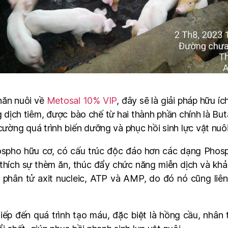
chăn nuôi về
Metosal 10% VIP
, đây sẽ là giải pháp hữu í
 dịch tiêm, được bào chế từ hai thành phần chính là Bu
cường quá trình biến dưỡng và phục hồi sinh lực vật nuôi
spho hữu cơ, có cấu trúc độc đáo hơn các dạng Phosph
h thích sự thèm ăn, thúc đẩy chức năng miễn dịch và kh
ủa phân tử axit nucleic, ATP và AMP, do đó nó cũng li
 tiếp đến quá trình tạo máu, đặc biệt là hồng cầu, nhâ