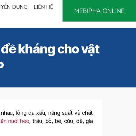
UYỂN DỤNG
LIÊN HỆ
MEBIPHA ONLINE
 đề kháng cho vật
P
 nhau, lông da xấu, năng suất và chất
hăn nuôi heo
, trâu, bò, bê, cừu, dê, gia