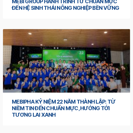
MEBI GROUP HÀNH TRÌNH TỪ CHUẨN MỰC
ĐẾN HỆ SINH THÁI NÔNG NGHIỆP BỀN VỮNG
MEBIPHA KỶ NIỆM 22 NĂM THÀNH LẬP: TỪ
NIỀM TIN ĐẾN CHUẨN MỰC, HƯỚNG TỚI
TƯƠNG LAI XANH