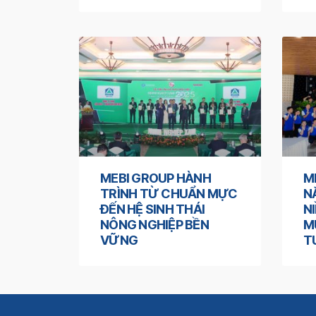
MEBI GROUP HÀNH
M
TRÌNH TỪ CHUẨN MỰC
N
ĐẾN HỆ SINH THÁI
N
NÔNG NGHIỆP BỀN
M
VỮNG
T