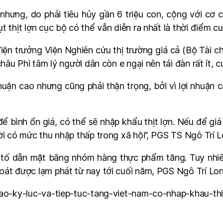
nhưng, do phải tiêu hủy gần 6 triệu con, cộng với cơ
t thịt lợn cục bộ có thể vẫn diễn ra nhất là thời điểm c
n trưởng Viện Nghiên cứu thị trường giá cả (Bộ Tài chín
châu Phi tâm lý người dân còn e ngại nên tái đàn rất ít, 
uận cao nhưng cũng phải thận trọng, bởi vì lợi nhuận ca
ể bình ổn giá, có thể sẽ nhập khẩu thịt lợn. Nếu để giá
ời có mức thu nhập thấp trong xã hội”, PGS TS Ngô Trí L
 tố dẫn mặt bằng nhóm hàng thực phẩm tăng. Tuy nhiê
oát được lạm phát từ nay tới cuối năm, PGS Ngô Trí Lon
-cao-ky-luc-va-tiep-tuc-tang-viet-nam-co-nhap-khau-th