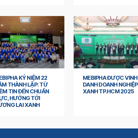
EBIPHA KỶ NIỆM 22
MEBIPHA ĐƯỢC VINH
ĂM THÀNH LẬP: TỪ
DANH DOANH NGHIỆP
IỀM TIN ĐẾN CHUẨN
XANH TP.HCM 2025
ỰC, HƯỚNG TỚI
ƯƠNG LAI XANH