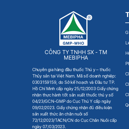
Gi
L
CÔNG TY TNHH SX - TM
H
MEBIPHA
P
Chuyên gia hàng đầu thuốc Thú y
– thuốc
C
Thủy sản tại Việt Nam.
Mã số doanh nghiệp:
0303159159, do Sở kế hoạch
và Đầu tư TP.
C
Hồ Chí Minh cấp ngày 25/12/2003 Giấy chứng
C
nhận thực hành tốt sản xuất thuốc thú y số
04/23/GCN-GMP do Cục Thú Y cấp ngày
Qu
09/02/2023. Giấy chứng nhận đủ điều kiện
sản xuất thức ăn chăn nuôi số
72/12/2023/TACN/CN do Cục Chăn Nuôi cấp
ngày 07/03/2023.