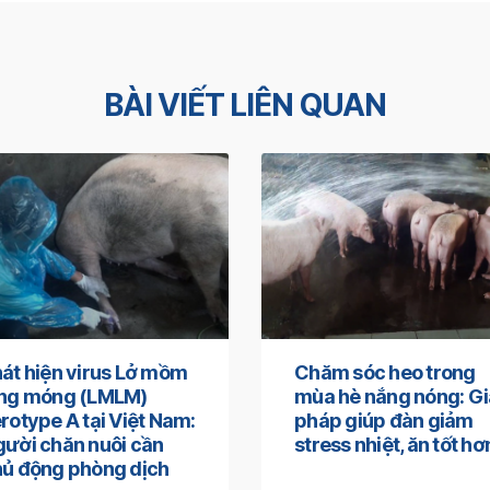
BÀI VIẾT LIÊN QUAN
át hiện virus Lở mồm
Chăm sóc heo trong
ong móng (LMLM)
mùa hè nắng nóng: Gi
rotype A tại Việt Nam:
pháp giúp đàn giảm
ười chăn nuôi cần
stress nhiệt, ăn tốt hơ
ủ động phòng dịch