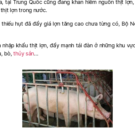
ra, tại Trung Quốc cũng đang khan hiếm nguồn thịt lợn, 
thịt lợn trong nước.
thiếu hụt đã đẩy giá lợn tăng cao chưa từng có, Bộ N
 nhập khẩu thịt lợn, đẩy mạnh tái đàn ở những khu vực
u, bò,
thủy sản
…