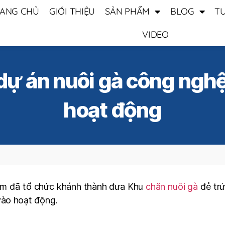
ANG CHỦ
GIỚI THIỆU
SẢN PHẨM
BLOG
T
VIDEO
ự án nuôi gà công nghệ
hoạt động
arm đã tổ chức khánh thành đưa Khu
chăn nuôi gà
đẻ trứ
vào hoạt động.