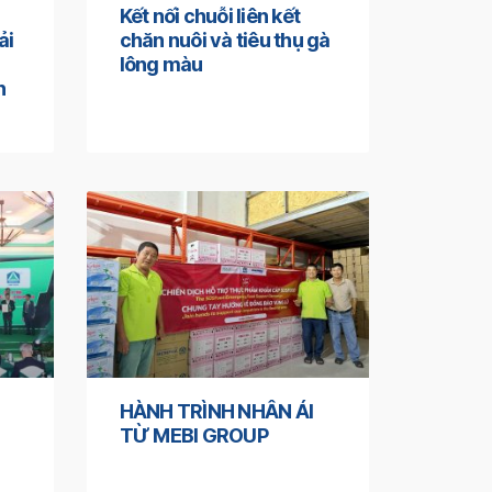
Kết nối chuỗi liên kết
ải
chăn nuôi và tiêu thụ gà
lông màu
n
HÀNH TRÌNH NHÂN ÁI
TỪ MEBI GROUP