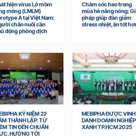
át hiện virus Lở mồm
Chăm sóc heo trong
ong móng (LMLM)
mùa hè nắng nóng: Gi
rotype A tại Việt Nam:
pháp giúp đàn giảm
ười chăn nuôi cần
stress nhiệt, ăn tốt hơ
ủ động phòng dịch
EBIPHA KỶ NIỆM 22
MEBIPHA ĐƯỢC VINH
ĂM THÀNH LẬP: TỪ
DANH DOANH NGHIỆP
IỀM TIN ĐẾN CHUẨN
XANH TP.HCM 2025
ỰC, HƯỚNG TỚI