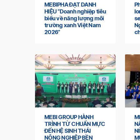
MEBIPHA ĐẠT DANH
Ph
HIỆU “Doanh nghiệp tiêu
l
biểu về năng lượng môi
se
trường xanh Việt Nam
Ng
2026”
ch
MEBI GROUP HÀNH
M
TRÌNH TỪ CHUẨN MỰC
N
ĐẾN HỆ SINH THÁI
N
NÔNG NGHIỆP BỀN
M