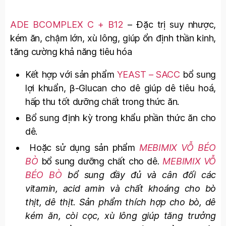
ADE BCOMPLEX C + B12
– Đặc trị
suy nhược,
kém ăn, chậm lớn, xù lông, giúp ổn định thần kinh,
tăng cường khả năng tiêu hóa
Kết hợp với sản phẩm
YEAST – SACC
bổ sung
lợi khuẩn, β-Glucan cho dê giúp dê tiêu hoá,
hấp thu tốt dưỡng chất trong thức ăn.
Bổ sung định kỳ trong khẩu phần thức ăn cho
dê
.
Hoặc sử dụng sản phẩm
MEBIMIX VỖ BÉO
BÒ
bổ sung dưỡng chất cho dê
.
MEBIMIX VỖ
BÉO BÒ
bổ sung đầy đủ và cân đối các
vitamin, acid amin và chất khoáng cho bò
thịt, dê thịt. Sản phẩm thích hợp cho bò, dê
kém ăn, còi cọc, xù lông giúp tăng trưởng