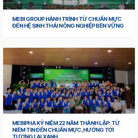
MEBI GROUP HÀNH TRÌNH TỪ CHUẨN MỰC
ĐẾN HỆ SINH THÁI NÔNG NGHIỆP BỀN VỮNG
MEBIPHA KỶ NIỆM 22 NĂM THÀNH LẬP: TỪ
NIỀM TIN ĐẾN CHUẨN MỰC, HƯỚNG TỚI
TƯƠNG LAI XANH