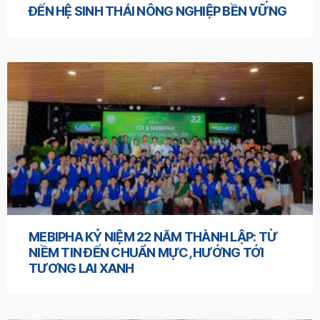
ĐẾN HỆ SINH THÁI NÔNG NGHIỆP BỀN VỮNG
MEBIPHA KỶ NIỆM 22 NĂM THÀNH LẬP: TỪ
NIỀM TIN ĐẾN CHUẨN MỰC, HƯỚNG TỚI
TƯƠNG LAI XANH