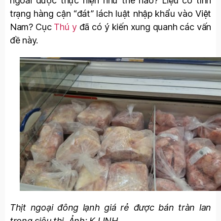
ngoài được thực hiện như thế nào? Liệu có tình
trạng hàng cận “đát” lách luật nhập khẩu vào Việt
Nam? Cục
Thú y
đã có ý kiến xung quanh các vấn
đề này.
Thịt ngoại đông lạnh giá rẻ được bán tràn lan
trong siêu thị. Ảnh: K.LINH