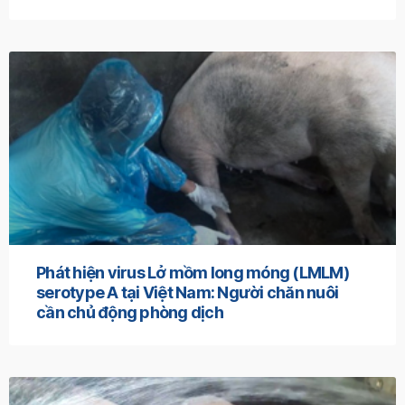
Phát hiện virus Lở mồm long móng (LMLM)
serotype A tại Việt Nam: Người chăn nuôi
cần chủ động phòng dịch