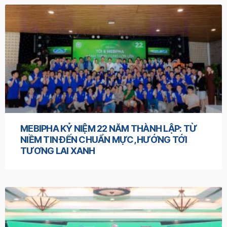
MEBIPHA KỶ NIỆM 22 NĂM THÀNH LẬP: TỪ
NIỀM TIN ĐẾN CHUẨN MỰC, HƯỚNG TỚI
TƯƠNG LAI XANH