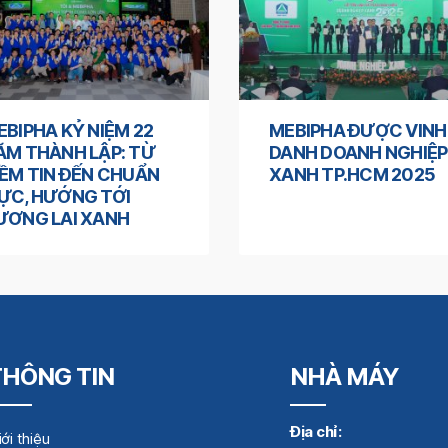
EBIPHA KỶ NIỆM 22
MEBIPHA ĐƯỢC VINH
ĂM THÀNH LẬP: TỪ
DANH DOANH NGHIỆP
IỀM TIN ĐẾN CHUẨN
XANH TP.HCM 2025
ỰC, HƯỚNG TỚI
ƯƠNG LAI XANH
THÔNG TIN
NHÀ MÁY
Địa chỉ:
ới thiệu