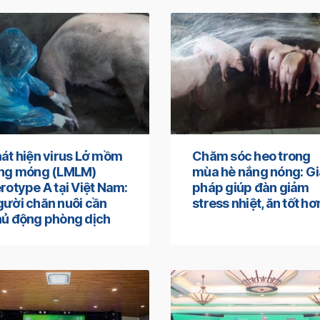
át hiện virus Lở mồm
Chăm sóc heo trong
ong móng (LMLM)
mùa hè nắng nóng: Gi
rotype A tại Việt Nam:
pháp giúp đàn giảm
ười chăn nuôi cần
stress nhiệt, ăn tốt hơ
ủ động phòng dịch