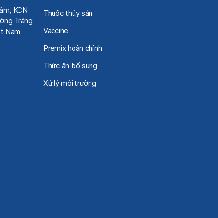
Tâm, KCN
Thuốc thủy sản
ờng Trảng
Vaccine
iệt Nam
Premix hoàn chỉnh
Thức ăn bổ sung
Xử lý môi trường