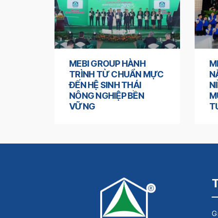
MEBI GROUP HÀNH
M
TRÌNH TỪ CHUẨN MỰC
N
ĐẾN HỆ SINH THÁI
N
NÔNG NGHIỆP BỀN
M
VỮNG
T
Gi