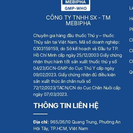
L
CÔNG TY TNHH SX - TM
H
MEBIPHA
P
Chuyên gia hàng đầu thuốc Thú y
– thuốc
C
Thủy sản tại Việt Nam.
Mã số doanh nghiệp:
0303159159, do Sở kế hoạch
và Đầu tư TP.
C
Hồ Chí Minh cấp ngày 25/12/2003 Giấy chứng
C
nhận thực hành tốt sản xuất thuốc thú y số
04/23/GCN-GMP do Cục Thú Y cấp ngày
Qu
09/02/2023. Giấy chứng nhận đủ điều kiện
sản xuất thức ăn chăn nuôi số
72/12/2023/TACN/CN do Cục Chăn Nuôi cấp
ngày 07/03/2023.
THÔNG TIN LIÊN HỆ
Địa chỉ:
965/36/10 Quang Trung, Phường An
Hội Tây, TP.HCM, VIệt Nam