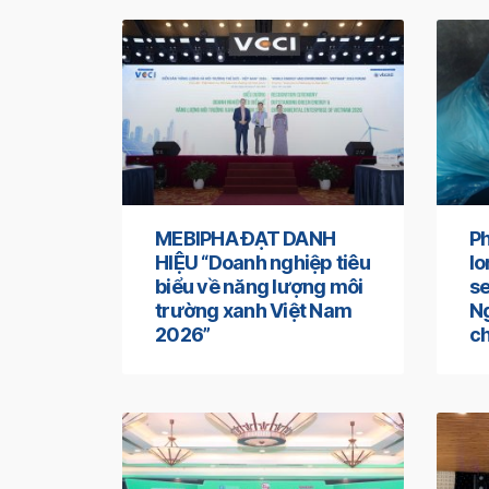
MEBIPHA ĐẠT DANH
Ph
HIỆU “Doanh nghiệp tiêu
l
biểu về năng lượng môi
se
trường xanh Việt Nam
Ng
2026”
ch