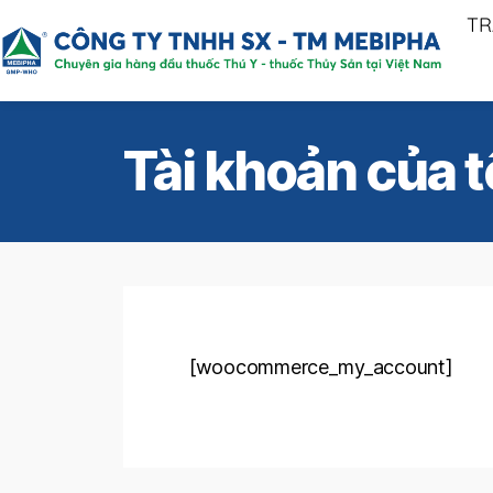
TR
Tài khoản của t
[woocommerce_my_account]