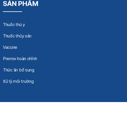
SẢN PHẨM
Thuốc thú y
Thuốc thủy sản
Vaccine
Premix hoàn chỉnh
Thức ăn bổ sung
Xử lý môi trường
Bản quyền 2023 thuộc về Mebipha. Cấm sao chép dưới mọi hình
thức.