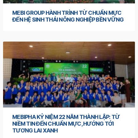
MEBI GROUP HÀNH TRÌNH TỪ CHUẨN MỰC
ĐẾN HỆ SINH THÁI NÔNG NGHIỆP BỀN VỮNG
MEBIPHA KỶ NIỆM 22 NĂM THÀNH LẬP: TỪ
NIỀM TIN ĐẾN CHUẨN MỰC, HƯỚNG TỚI
TƯƠNG LAI XANH