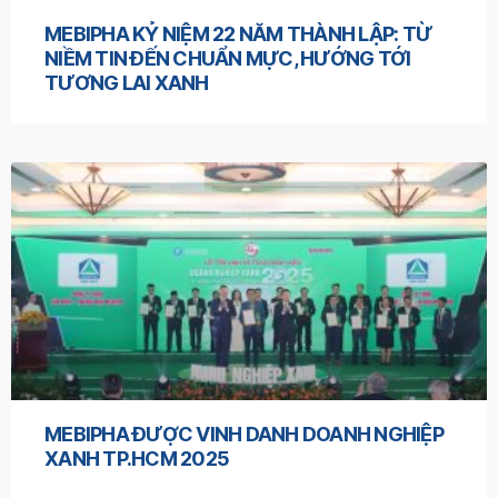
MEBIPHA KỶ NIỆM 22 NĂM THÀNH LẬP: TỪ
NIỀM TIN ĐẾN CHUẨN MỰC, HƯỚNG TỚI
TƯƠNG LAI XANH
MEBIPHA ĐƯỢC VINH DANH DOANH NGHIỆP
XANH TP.HCM 2025