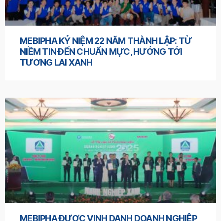
MEBIPHA KỶ NIỆM 22 NĂM THÀNH LẬP: TỪ
NIỀM TIN ĐẾN CHUẨN MỰC, HƯỚNG TỚI
TƯƠNG LAI XANH
MEBIPHA ĐƯỢC VINH DANH DOANH NGHIỆP