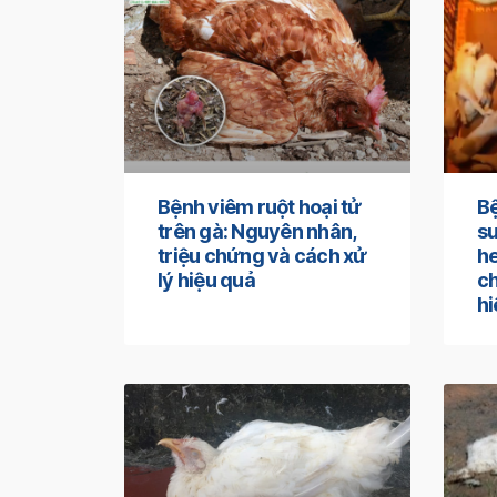
Bệnh viêm ruột hoại tử
B
trên gà: Nguyên nhân,
su
triệu chứng và cách xử
he
lý hiệu quả
ch
hi