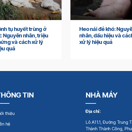
nh tụ huyết trùng ở
Heo nái đẻ khó: Nguy
t: Nguyên nhân, triệu
nhân, dấu hiệu và các
ứng và cách xử lý
xử lý hiệu quả
ệu quả
THÔNG TIN
NHÀ MÁY
Địa chỉ:
ới thiệu
Lô A11.1, Đường Trung 
iên hệ
Thành Thành Công, Phư