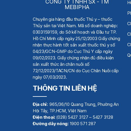
CÔNG TY TNHH SX - TM
H
MEBIPHA
P
Chuyên gia hàng đầu thuốc Thú y
– thuốc
C
Thủy sản tại Việt Nam.
Mã số doanh nghiệp:
0303159159, do Sở kế hoạch
và Đầu tư TP.
C
Hồ Chí Minh cấp ngày 25/12/2003 Giấy chứng
C
nhận thực hành tốt sản xuất thuốc thú y số
04/23/GCN-GMP do Cục Thú Y cấp ngày
Qu
09/02/2023. Giấy chứng nhận đủ điều kiện
sản xuất thức ăn chăn nuôi số
72/12/2023/TACN/CN do Cục Chăn Nuôi cấp
ngày 07/03/2023.
THÔNG TIN LIÊN HỆ
Địa chỉ:
965/36/10 Quang Trung, Phường An
Hội Tây, TP.HCM, VIệt Nam
Điện thoại:
(028) 5427 3127 – 5427 3128
Đường dây nóng:
1900 571 287