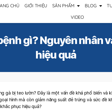
ANG CHỦ
GIỚI THIỆU
SẢN PHẨM
BLOG
T
VIDEO
à bệnh gì? Nguyên nhân 
hiệu quả
ng gà bị teo lườn? Đây là một vấn đề khá phổ biến và kh
oại hình mà còn giảm năng suất đẻ trứng và sức đề k
ể khắc phục hiệu quả?