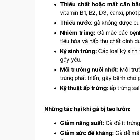
Thiếu chất hoặc mất cân bằ
vitamin B1, B2, D3, canxi, phot
Thiếu nước
: gà không được cu
Nhiễm trùng:
Gà mắc các bệnh 
tiêu hóa và hấp thu chất dinh d
Ký sinh trùng:
Các loại ký sinh
gầy yếu.
Môi trường nuôi nhốt:
Môi trườ
trùng phát triển, gây bệnh cho 
Kỹ thuật ấp trứng:
ấp trứng sai
Những tác hại khi gà bị teo lườn:
Giảm năng suất:
Gà đẻ ít trứn
Giảm sức đề kháng:
Gà dễ mắc