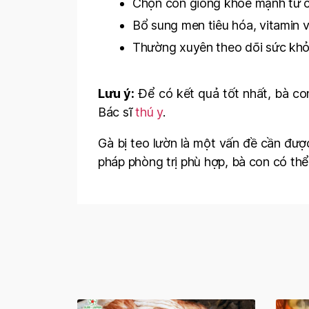
Chọn con giống khỏe mạnh từ cơ
Bổ sung men tiêu hóa, vitamin 
Thường xuyên theo dõi sức khỏe
Lưu ý:
Để có kết quả tốt nhất, bà co
Bác sĩ
thú y
.
Gà bị teo lườn là một vấn đề cần đượ
pháp phòng trị phù hợp, bà con có thể