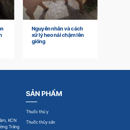
ên
Nguyên nhân và cách
h
xử lý heo nái chậm lên
giống
SẢN PHẨM
Thuốc thú y
Tâm, KCN
Thuốc thủy sản
ờng Trảng