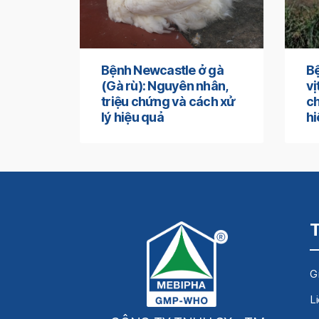
Bệnh Newcastle ở gà
Bệ
(Gà rù): Nguyên nhân,
vị
triệu chứng và cách xử
ch
lý hiệu quả
hi
Gi
L