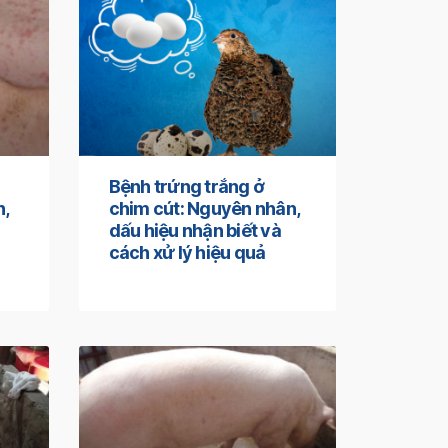
Bệnh trứng trắng ở
n,
chim cút: Nguyên nhân,
dấu hiệu nhận biết và
cách xử lý hiệu quả