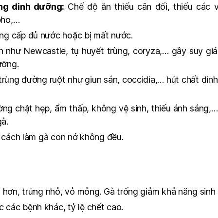
ng dinh dưỡng:
Chế độ ăn thiếu cân đối, thiếu các v
pho,…
ng cấp đủ nước hoặc bị mất nước.
như Newcastle, tụ huyết trùng, coryza,… gây suy giả
ưỡng.
 trùng đường ruột như giun sán, coccidia,… hút chất din
ng chật hẹp, ẩm thấp, không vệ sinh, thiếu ánh sáng,… 
gà.
 cách làm gà con nở không đều.
g hơn, trứng nhỏ, vỏ mỏng. Gà trống giảm khả năng sinh 
 các bệnh khác, tỷ lệ chết cao.