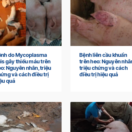
ệnh do Mycoplasma
Bệnh liên cầu khuẩn
is gây thiếu máu trên
trên heo: Nguyên nhâ
o: Nguyên nhân, triệu
triệu chứng và cách
ứng và cách điều trị
điều trị hiệu quả
ệu quả