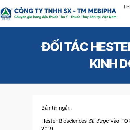
TR
ĐỐI TÁC HESTE
KINH 
Bản tin ngắn:
Hester Biosciences đã được vào TOP
2019.