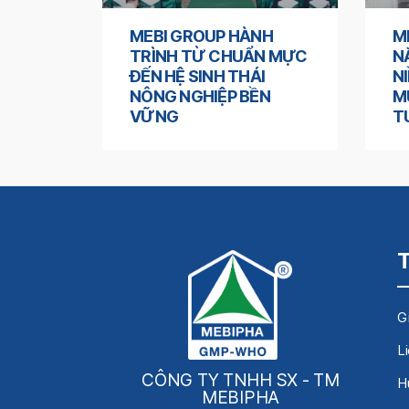
MEBI GROUP HÀNH
M
TRÌNH TỪ CHUẨN MỰC
N
ĐẾN HỆ SINH THÁI
N
NÔNG NGHIỆP BỀN
M
VỮNG
T
Gi
L
CÔNG TY TNHH SX - TM
H
MEBIPHA