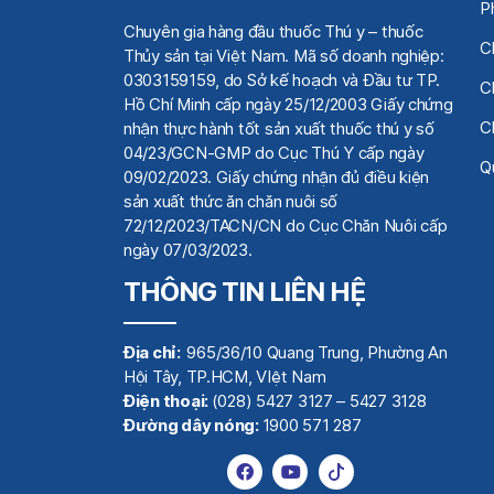
P
Chuyên gia hàng đầu thuốc Thú y
– thuốc
C
Thủy sản tại Việt Nam.
Mã số doanh nghiệp:
0303159159, do Sở kế hoạch
và Đầu tư TP.
C
Hồ Chí Minh cấp ngày 25/12/2003 Giấy chứng
C
nhận thực hành tốt sản xuất thuốc thú y số
04/23/GCN-GMP do Cục Thú Y cấp ngày
Qu
09/02/2023. Giấy chứng nhận đủ điều kiện
sản xuất thức ăn chăn nuôi số
72/12/2023/TACN/CN do Cục Chăn Nuôi cấp
ngày 07/03/2023.
THÔNG TIN LIÊN HỆ
Địa chỉ:
965/36/10 Quang Trung, Phường An
Hội Tây, TP.HCM, VIệt Nam
Điện thoại:
(028) 5427 3127 – 5427 3128
Đường dây nóng:
1900 571 287