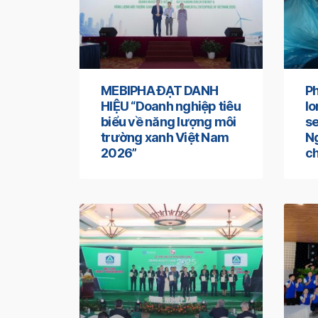
MEBIPHA ĐẠT DANH
Ph
HIỆU “Doanh nghiệp tiêu
l
biểu về năng lượng môi
se
trường xanh Việt Nam
Ng
2026”
ch