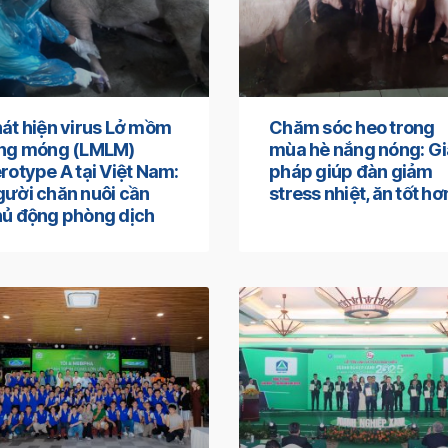
át hiện virus Lở mồm
Chăm sóc heo trong
ong móng (LMLM)
mùa hè nắng nóng: Gi
rotype A tại Việt Nam:
pháp giúp đàn giảm
ười chăn nuôi cần
stress nhiệt, ăn tốt hơ
ủ động phòng dịch