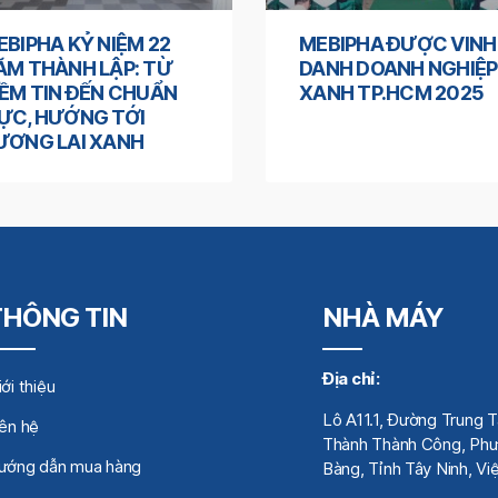
EBIPHA KỶ NIỆM 22
MEBIPHA ĐƯỢC VINH
ĂM THÀNH LẬP: TỪ
DANH DOANH NGHIỆP
IỀM TIN ĐẾN CHUẨN
XANH TP.HCM 2025
ỰC, HƯỚNG TỚI
ƯƠNG LAI XANH
THÔNG TIN
NHÀ MÁY
Địa chỉ:
ới thiệu
Lô A11.1, Đường Trung 
iên hệ
Thành Thành Công, Phư
ướng dẫn mua hàng
Bàng, Tỉnh Tây Ninh, V