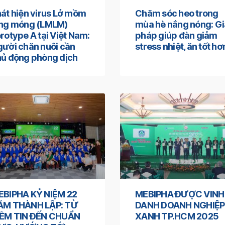
át hiện virus Lở mồm
Chăm sóc heo trong
ong móng (LMLM)
mùa hè nắng nóng: Gi
rotype A tại Việt Nam:
pháp giúp đàn giảm
ười chăn nuôi cần
stress nhiệt, ăn tốt hơ
ủ động phòng dịch
EBIPHA KỶ NIỆM 22
MEBIPHA ĐƯỢC VINH
ĂM THÀNH LẬP: TỪ
DANH DOANH NGHIỆP
IỀM TIN ĐẾN CHUẨN
XANH TP.HCM 2025