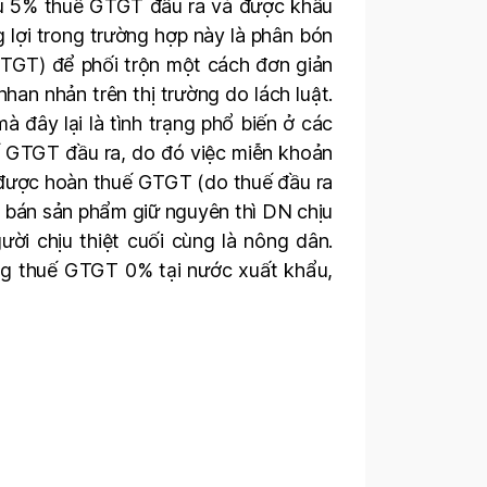
 chịu 5% thuế GTGT đầu ra và được khấu
lợi trong trường hợp này là phân bón
GTGT) để phối trộn một cách đơn giản
an nhản trên thị trường do lách luật.
 đây lại là tình trạng phổ biến ở các
ế GTGT đầu ra, do đó việc miễn khoản
 được hoàn thuế GTGT (do thuế đầu ra
á bán sản phẩm giữ nguyên thì DN chịu
ời chịu thiệt cuối cùng là nông dân.
ng thuế GTGT 0% tại nước xuất khẩu,