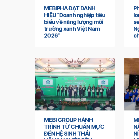
MEBIPHA ĐẠT DANH
Ph
HIỆU “Doanh nghiệp tiêu
l
biểu về năng lượng môi
se
trường xanh Việt Nam
Ng
2026”
ch
MEBI GROUP HÀNH
M
TRÌNH TỪ CHUẨN MỰC
N
ĐẾN HỆ SINH THÁI
N