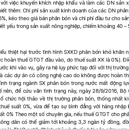
 với việc khuyến khích nhập khẩu và làm các DN sản 
biết thêm: Chi phí sản xuất kinh doanh của các DN phâ
6%, kéo theo giá bán phân bón và chi phí đầu tư cho s
hiết yếu trong sản xuất nông nghiệp, chiếm khoảng 40 – 
ểu thiệt hại trước tình hình SXKD phân bón khó khăn n
c hoàn thuế GTGT đầu vào, do thuế suất XK là 0%). Điề
c khi vào vụ, gây ra hệ lụy phức tạp đối với thị trường
 là các dự án có công nghệ cao do không được hoàn t
i tình trạng ngành SX phân bón trong nước mất động l
ế nên, để cứu vãn tình trạng này, ngày 28/9/2016, Bộ
 chức hội thảo về thị trường phân bón, thống nhất k
thuế suất 0%, vừa để tạo sự bình đẳng với hàng nhập 
uất 0% Theo một số chuyên gia, nếu thuế GTGT cho phân
ông dân có thể giảm tới khoảng 3,3 ngàn tỷ đồng, đồ