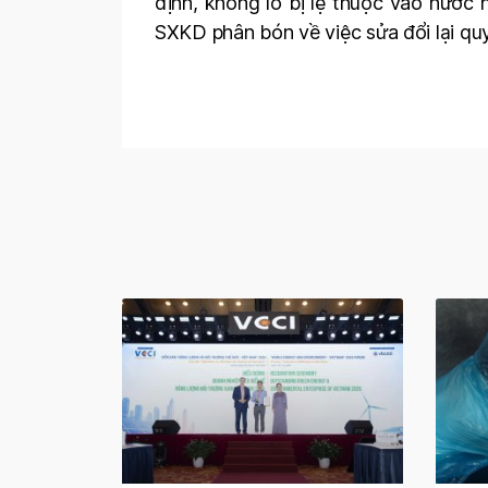
định, không lo bị lệ thuộc vào nước
SXKD phân bón về việc sửa đổi lại qu