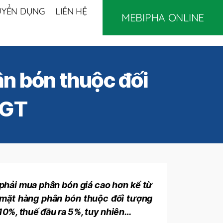
UYỂN DỤNG
LIÊN HỆ
MEBIPHA ONLINE
ân bón thuộc đối
TGT
 phải mua phân bón giá cao hơn kể từ
h mặt hàng phân bón thuộc đối tượng
à 10%, thuế đầu ra 5%, tuy nhiên…