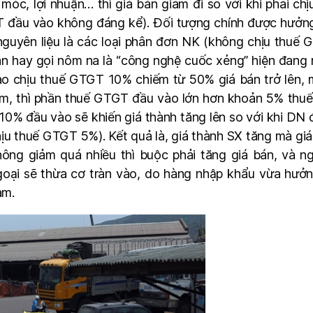
áy móc, lợi nhuận… thì giá bán giảm đi so với khi phải
 đầu vào không đáng kể). Đối tượng chính được hưởng 
uyên liệu là các loại phân đơn NK (không chịu thuế 
hay gọi nôm na là “công nghệ cuốc xẻng” hiện đang nh
vào chịu thuế GTGT 10% chiếm từ 50% giá bán trở lên, mà
am, thì phần thuế GTGT đầu vào lớn hơn khoản 5% thu
10% đầu vào sẽ khiến giá thành tăng lên so với khi DN
ịu thuế GTGT 5%). Kết quả là, giá thành SX tăng mà gi
ông giảm quá nhiều thì buộc phải tăng giá bán, và ngư
oại sẽ thừa cơ tràn vào, do hàng nhập khẩu vừa hưở
am.