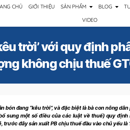
ANG CHỦ
GIỚI THIỆU
SẢN PHẨM
BLOG
T
VIDEO
êu trời’ với quy định ph
ợng không chịu thuế G
n bón đang “kêu trời”, và đặc biệt là bà con nông dân
i bổ sung một số điều của các luật về thuế) quy địn
 lẽ, trước đây sản xuất PB chịu thuế đầu vào chủ yếu l