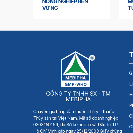
NÔNG NGHIỆP BỀN
M
VỮNG
T
Gi
L
CÔNG TY TNHH SX - TM
H
MEBIPHA
P
Chuyên gia hàng đầu thuốc Thú y
– thuốc
C
Thủy sản tại Việt Nam.
Mã số doanh nghiệp:
0303159159, do Sở kế hoạch
và Đầu tư TP.
C
Hồ Chí Minh cấp ngày 25/12/2003 Giấy chứng