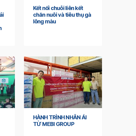
Kết nối chuỗi liên kết
ải
chăn nuôi và tiêu thụ gà
lông màu
n
HÀNH TRÌNH NHÂN ÁI
TỪ MEBI GROUP