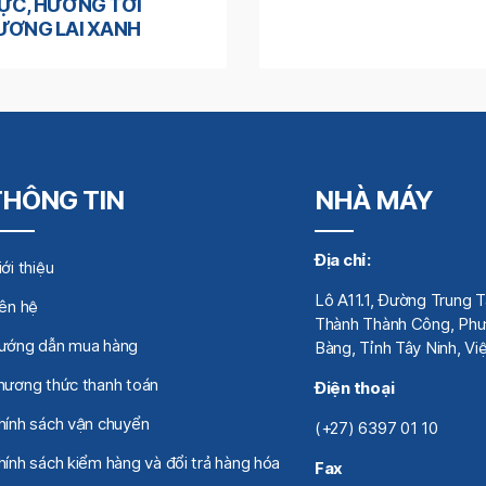
ỰC, HƯỚNG TỚI
ƯƠNG LAI XANH
THÔNG TIN
NHÀ MÁY
Địa chỉ:
ới thiệu
Lô A11.1, Đường Trung 
iên hệ
Thành Thành Công, Phư
ướng dẫn mua hàng
Bàng, Tỉnh Tây Ninh, V
hương thức thanh toán
Điện thoại
hính sách vận chuyển
(+27) 6397 01 10
hính sách kiểm hàng và đổi trả hàng hóa
Fax