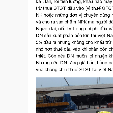
kali, lân, rồi tiền lương, khấu hao m
trừ thuế GTGT đầu vào (vì thuế GTGT
NK hoặc những đơn vị chuyên dùng ng
và cho ra sản phẩm NPK mà người dân 
Ngược lại, nếu tỷ trọng chi phí đầu 
DN sản xuất phân bón lớn tại Việt N
5% đầu ra nhưng không cho khấu trừ 
nhỏ hơn thuế đầu vào khi phân bón ch
thiệt. Còn nếu DN muốn lợi nhuận kh
Nhưng nếu DN tăng giá bán, hàng ng
vừa không chịu thuế GTGT tại Việt N