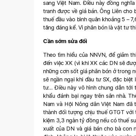
sang Việt Nam. Điều này đồng nghĩa
tranh được về giá bán. Ông Liên cho 
thuế đầu vào bình quân khoảng 5 – 7,
tăng đáng kể. Vì phân bón là vật tư t
Cần sớm sửa đổi
Theo tìm hiểu của NNVN, để giảm thi
đến việc XK (vì khi XK các DN sẽ đượ
những cơn sốt giá phân bón ở trong nướ
sẽ ngần ngại khi đầu tư SX, đặc biệt
tư… Điều này vô hình chung dẫn tớ
khẩu đánh bại ngay trên sân nhà. Th
Nam và Hội Nông dân Việt Nam đã tổ
thành đối tượng chịu thuế GTGT với 
kiệm 3,3 ngàn tỷ đồng nếu có thuế s
xuất của DN và giá bán cho bà con n