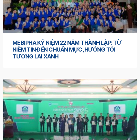
MEBIPHA KỶ NIỆM 22 NĂM THÀNH LẬP: TỪ
NIỀM TIN ĐẾN CHUẨN MỰC, HƯỚNG TỚI
TƯƠNG LAI XANH